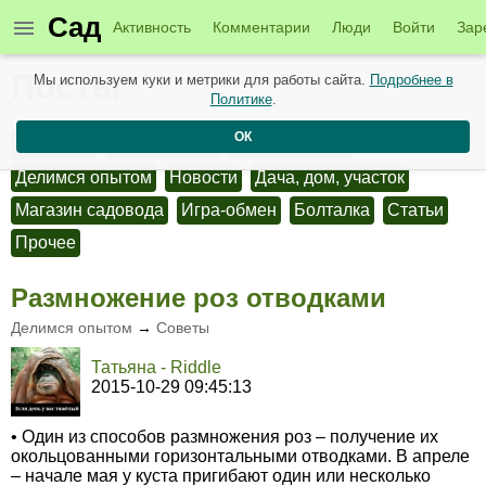
Сад
Активность
Комментарии
Люди
Войти
Зар
Посты
Мы используем куки и метрики для работы сайта.
Подробнее в
Политике
.
ОК
Конкурсы
Сад и огород
Цветоводство
Делимся опытом
Новости
Дача, дом, участок
Магазин садовода
Игра-обмен
Болталка
Статьи
Прочее
Размножение роз отводками
Делимся опытом
→
Советы
Татьяна - Riddle
2015-10-29 09:45:13
• Один из способов размножения роз – получение их
окольцованными горизонтальными отводками. В апреле
– начале мая у куста пригибают один или несколько