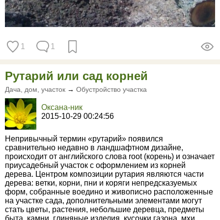
1
1
Рутарий или сад корней
Дача, дом, участок
→
Обустройство участка
Оксана-ник
2015-10-29 00:24:56
Непривычный термин «рутарий» появился
сравнительно недавно в ландшафтном дизайне,
происходит от английского слова root (корень) и означает
приусадебный участок с оформлением из корней
дерева. Центром композиции рутария являются части
дерева: ветки, корни, пни и коряги непредсказуемых
форм, собранные воедино и живописно расположенные
на участке сада, дополнительными элементами могут
стать цветы, растения, небольшие деревца, предметы
быта, камни, глиняные изделия, кусочки газона, мхи,