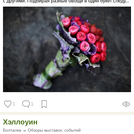
с другими. Подбирая разные овощи в один букет следу...
1
1
Хэллоуин
Болталка
→
Обзоры выставок, событий