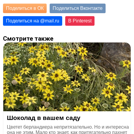
Поделиться в ОК
Поделиться Вконтакте
Поделиться на
@
mail.ru
В Pinterest
Смотрите также
Шоколад в вашем саду
Цветет берландиера непритязательно. Но и интересна
она не этим. Мало кто знает, как притягательно пахнет