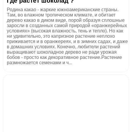
Где растет шоколад ?
Родина какао - жаркие южноамериканские страны.
Там, во влажном тропическом климате, и обитает
дерево какао в диком виде, порой образуя сплошные
заросли в созданных самой природой «оранжерейных
условиях» (высокая влажность, тень и тепло). Но как
ни удивительно, это капризное растение неплохо
приживается и в оранжереях, и в зимних садах, и даже
в домашних условиях. Конечно, любители растений
выращивают шоколадное дерево не ради урожая
бобов - просто как декоративное растение.Растение
размножается семенами и ч...