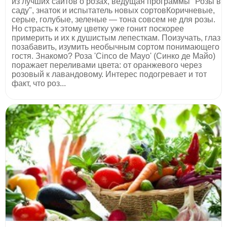
из лучших сайтов о розах, ведущая программы "Розы в
саду", знаток и испытатель новых сортовКоричневые,
серые, голубые, зеленые — тона совсем не для розы.
Но страсть к этому цветку уже гонит поскорее
примерить и их к душистым лепесткам. Поизучать, глаз
позабавить, изумить необычным сортом понимающего
гостя. Знакомо? Роза 'Cinco de Mayo' (Синко де Майо)
поражает переливами цвета: от оранжевого через
розовый к лавандовому. Интерес подогревает и тот
факт, что роз...