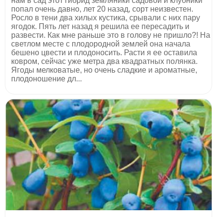
нам в сад этот гибрид земляники садовой и клубники
попал очень давно, лет 20 назад, сорт неизвестен.
Росло в тени два хилых кустика, срывали с них пару
ягодок. Пять лет назад я решила ее пересадить и
развести. Как мне раньше это в голову не пришло?! На
светлом месте с плодородной землей она начала
бешено цвести и плодоносить. Расти я ее оставила
ковром, сейчас уже метра два квадратных полянка.
Ягоды мелковатые, но очень сладкие и ароматные,
плодоношение дл...