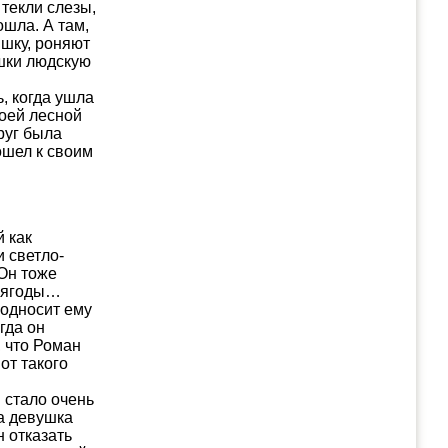
 текли слезы,
ошла. А там,
ышку, роняют
ашки людскую
, когда ушла
воей лесной
руг была
ошел к своим
 как
и светло-
Он тоже
, ягоды…
подносит ему
гда он
, что Роман
от такого
 стало очень
да девушка
 отказать