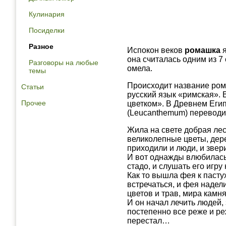
Кулинария
Посиделки
Разное
Испокон веков
ромашка
она считалась одним из 7
Разговоры на любые
омела.
темы
Происходит название ром
Статьи
русский язык «римская».
Прочее
цветком». В Древнем Егип
(Leucanthemum) переводит
Жила на свете добрая лес
великолепные цветы, дер
приходили и люди, и звер
И вот однажды влюбилась ф
стадо, и слушать его игру
Как то вышла фея к пасту
встречаться, и фея надел
цветов и трав, мира камн
И он начал лечить людей, 
постепенно все реже и ре
перестал…