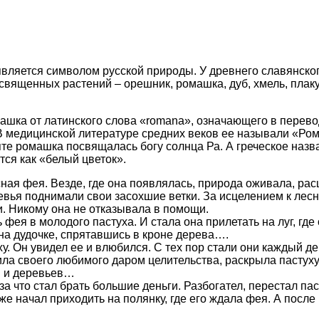
является символом русской природы. У древнего славянско
 священных растений – орешник, ромашка, дуб, хмель, плаку
ашка от латинского слова «romana», означающего в перево
 В медицинской литературе средних веков ее называли «Р
те ромашка посвящалась богу солнца Ра. А греческое назв
ся как «белый цветок».
ная фея. Везде, где она появлялась, природа оживала, рас
евья поднимали свои засохшие ветки. За исцелением к лес
и. Никому она не отказывала в помощи.
ея в молодого пастуха. И стала она прилетать на луг, где 
 на дудочке, спрятавшись в кроне дерева….
ху. Он увидел ее и влюбился. С тех пор стали они каждый д
ила своего любимого даром целительства, раскрыла пастух
я и деревьев…
за что стал брать большие деньги. Разбогател, перестал пас
же начал приходить на полянку, где его ждала фея. А после