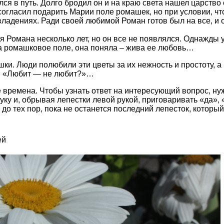
ся в путь. Долго бродил он и на краю света нашел царство
согласил подарить Марии поле ромашек, но при условии, ч
 владениях. Ради своей любимой Роман готов был на все, и 
Романа несколько лет, но он все не появлялся. Однажды у
ма ромашковое поле, она поняла – жива ее любовь…
шки. Люди полюбили эти цветы за их нежность и простоту, а
ь: «Любит — не любит?»…
 времена. Чтобы узнать ответ на интересующий вопрос, н
уку и, обрывая лепестки левой рукой, приговаривать «да», 
 до тех пор, пока не останется последний лепесток, который