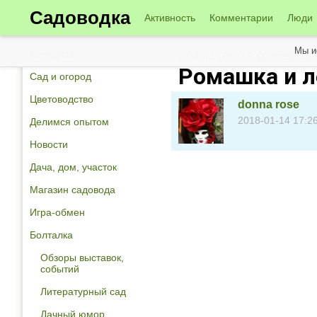
Садоводка
Активность
Комментарии
Люди
Мы и
Конкурсы
Новые темы в сообществе
Ромашка и л
Сад и огород
Цветоводство
donna rose
2018-01-14 17:2
Делимся опытом
Новости
Дача, дом, участок
Магазин садовода
Игра-обмен
Болталка
Обзоры выставок,
событий
Литературный сад
Дачный юмор