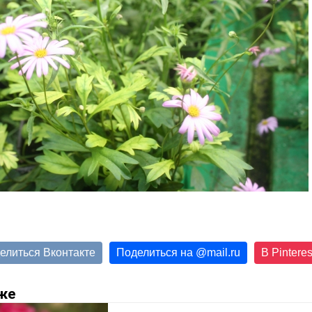
елиться Вконтакте
Поделиться на
@
mail.ru
В Pinteres
же