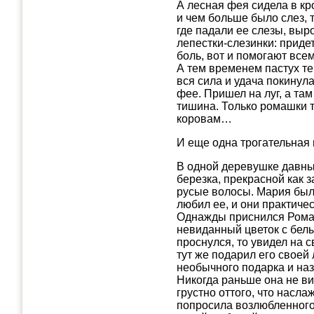
А лесная фея сидела в кр
и чем больше было слез, 
где падали ее слезы, выр
лепестки-слезинки: приде
боль, вот и помогают всем
А тем временем пастух те
вся сила и удача покинула
фее. Пришел на луг, а та
тишина. Только ромашки т
коровам…
И еще одна трогательная 
В одной деревушке давны
березка, прекрасной как з
русые волосы. Мария был
любил ее, и они практиче
Однажды приснился Роману
невиданный цветок с бел
проснулся, то увидел на с
тут же подарил его своей
необычного подарка и на
Никогда раньше она не ви
грустно оттого, что насл
попросила возлюбленного 