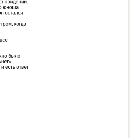
 сновидений.
то юноша
он остался
тром, когда
 все
ужно было
«нет»,
 и есть ответ