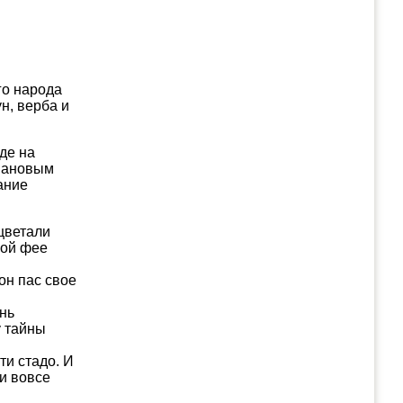
го народа
н, верба и
де на
омановым
ание
цветали
ной фее
он пас свое
ень
у тайны
ти стадо. И
 и вовсе