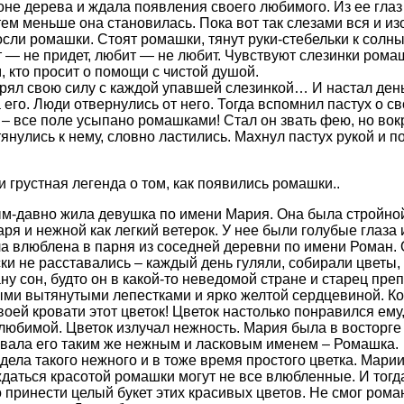
оне дерева и ждала появления своего любимого. Из ее глаз
тем меньше она становилась. Пока вот так слезами вся и из
осли ромашки. Стоят ромашки, тянут руки-стебельки к солн
т — не придет, любит — не любит. Чувствуют слезинки ром
, кто просит о помощи с чистой душой.
рял свою силу с каждой упавшей слезинкой… И настал день
 его. Люди отвернулись от него. Тогда вспомнил пастух о с
м – все поле усыпано ромашками! Стал он звать фею, но вок
янулись к нему, словно ластились. Махнул пастух рукой и п
и грустная легенда о том, как появились ромашки..
м-давно жила девушка по имени Мария. Она была стройной
аря и нежной как легкий ветерок. У нее были голубые глаза 
а влюблена в парня из соседней деревни по имени Роман. 
ски не расставались – каждый день гуляли, собирали цветы
 сон, будто он в какой-то неведомой стране и старец пре
ыми вытянутыми лепестками и ярко желтой сердцевиной. Ко
воей кровати этот цветок! Цветок настолько понравился ему
 любимой. Цветок излучал нежность. Мария была в восторге 
звала его таким же нежным и ласковым именем – Ромашка.
дела такого нежного и в тоже время простого цветка. Марии
аждаться красотой ромашки могут не все влюбленные. И тог
принести целый букет этих красивых цветов. Не смог роман