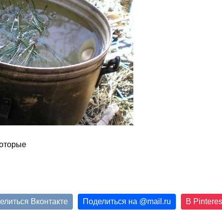
елиться Вконтакте
Поделиться на
@
mail.ru
В Pinteres