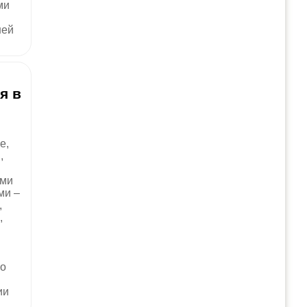
ми
ней
я в
е,
,
ыми
ми –
,
,
в
шо
ии