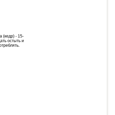
(кедр) - 15-
ать остыть и
потреблять.