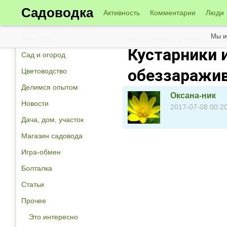
Садоводка
Активность
Комментарии
Люди
Мы и
Конкурсы
Новые темы в сообществе
Кустарники 
Сад и огород
обеззаражи
Цветоводство
Делимся опытом
Оксана-ник
Новости
2017-07-08 00:2
Дача, дом, участок
Магазин садовода
Игра-обмен
Болталка
Статьи
Прочее
Это интересно