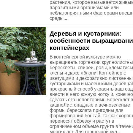
растения, которое вызывается живы
паразитными организмами или
неблагоприятными факторами внеш
среды...
Деревья и кустарники:
особенности выращивани
контейнерах
В контейнерной культуре можно
выращивать гортензии крупнолистны
бересклеты, спиреи, розы, клематисы
клены и даже яблони! Контейнер с
цветущими и декоративно лиственн
кустарниками и маленькими деревца
прекрасный способ украсить ваш сад
внести в него южную нотку и, конечно
сделать его неповторимыБересклет 
кашпоЛистопадные и вечнозеленые
формы бересклета пригодны для
формирования бонсай, так как хоро
переносят обрезку и растут в
ограниченном объеме грунта в течен
многих лет. Для горшечной кул...