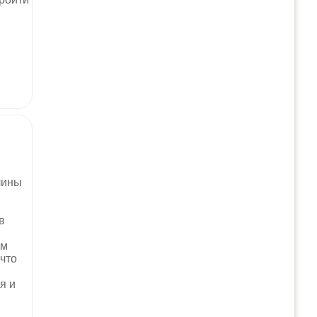
лины
в
ям
что
я и