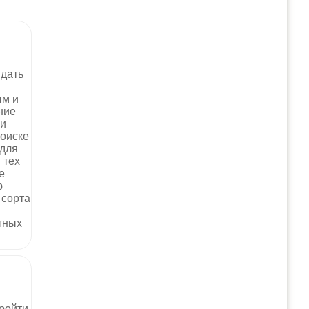
идать
ым и
ние
 и
поиске
 для
 тех
е
ю
 сорта
тных
пройти