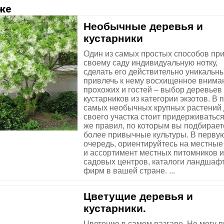
же
Необычные деревья и
кустарники
Один из самых простых способов пр
своему саду индивидуальную нотку,
сделать его действительно уникальн
привлечь к нему восхищенное внима
прохожих и гостей – выбор деревьев
кустарников из категории экзотов. В 
самых необычных крупных растений
своего участка стоит придерживаться
же правил, по которым вы подбирает
более привычные культуры. В перву
очередь, ориентируйтесь на местные
и ассортимент местных питомников и
садовых центров, каталоги ландшаф
фирм в вашей стране. ...
Цветущие деревья и
кустарники.
Цветение в самом разгаре. Не могу 