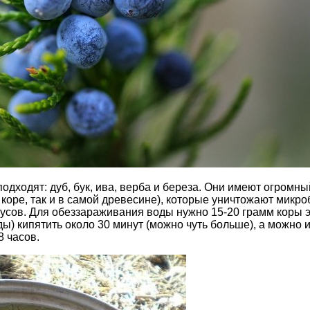
одходят: дуб, бук, ива, верба и береза. Они имеют огромны
 коре, так и в самой древесине), которые уничтожают микр
усов. Для обеззараживания воды нужно 15-20 грамм коры 
ды) кипятить около 30 минут (можно чуть больше), а можно 
8 часов.