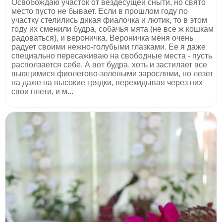
Освобождаю участок от вездесущей сныти, но свято
место пусто не бывает. Если в прошлом году по
участку стелились дикая фиалочка и лютик, то в этом
году их сменили будра, собачья мята (не все ж кошкам
радоваться), и вероничка. Вероничка меня очень
радует своими нежно-голубыми глазками. Ее я даже
специально пересаживаю на свободные места - пусть
расползается себе. А вот будра, хоть и застилает все
вьющимися фиолетово-зелеными зарослями, но лезет
на даже на высокие грядки, перекидывая через них
свои плети, и м...