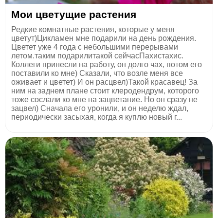
Мои цветущие растения
Редкие комнатные растения, которые у меня
цветут)Цикламен мне подарили на день рождения.
Цветет уже 4 года с небольшими перерывами
летом.таким подарилитакой сейчасПахистахис.
Коллеги принесли на работу, он долго чах, потом его
поставили ко мне) Сказали, что возле меня все
оживает и цветет) И он расцвел)Такой красавец! За
ним на заднем плане стоит клеродендрум, которого
тоже сослали ко мне на зацветание. Но он сразу не
зацвел) Сначала его уронили, и он неделю ждал,
периодически засыхая, когда я куплю новый г...