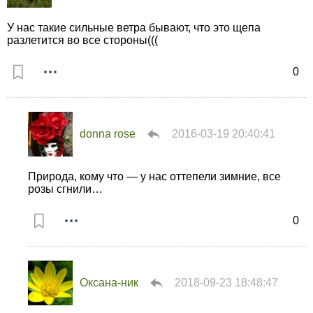
У нас такие сильные ветра бывают, что это щепа
разлетится во все стороны(((
0
donna rose
2016-03-19 20:40:41
Природа, кому что — у нас оттепели зимние, все
розы сгнили…
0
Оксана-ник
2018-09-23 18:48:47