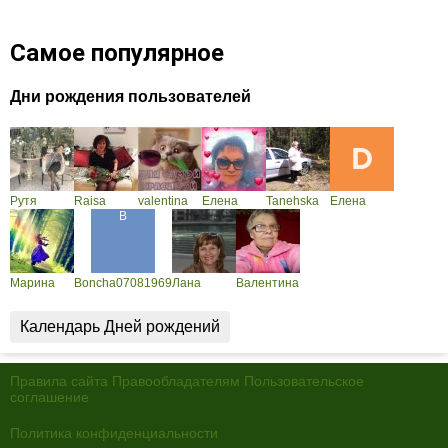
Самое популярное
Дни рождения пользователей
Рутя
Raisa
valentina
Елена
Tanehska
Елена
Марина
Boncha07081969
Лана
Валентина
Календарь Дней рождений
Правила сайта
Правообладателям
Пользовательское
соглашение
Политика конфиденциальности