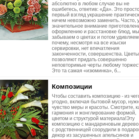
абсолютно в любом случае вы не
ошибетесь, ответив: «Да». Это прост
первый взгляд украшение практичес
ничем невозможно заменить. Часто, 
значительное внимание приготовлен
оформлению и расстановке блюд, м
забываем о цветах и потом удивляем
почему, несмотря на все изыски
сервировки, нет впечатления
законченности, совершенства. Цветы
позволяют придать совершенно
неповторимые черты любому торжест
Это та самая «изюминка», б...
Композиции
Чтобы составить композицию - из чег
угодно, включая бытовой мусор, нуж
чувство меры и красоты. Смотрите, к
гармония и жонглирование формой,
цветом и структурой материала!Эту
композицию с мандариновым дерев
с родственницей соорудили в подаро
декор из засушенных апельсинов и