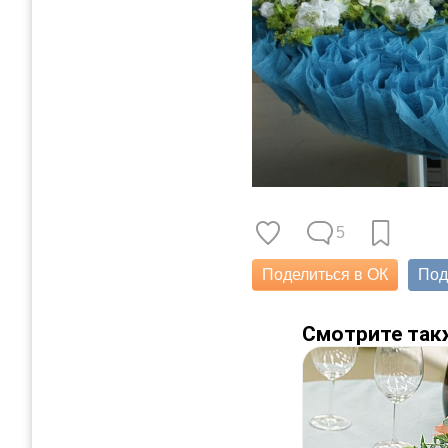
5
Поделиться в ОК
Под
Смотрите так