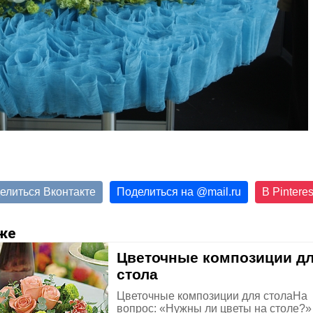
елиться Вконтакте
Поделиться на
@
mail.ru
В Pinteres
же
Цветочные композиции д
стола
Цветочные композиции для столаНа
вопрос: «Нужны ли цветы на столе?»