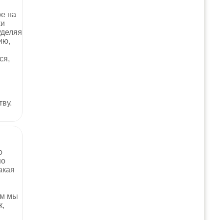
ое на
ки
уделяя
ию,
ы
ся,
ву.
о
но
акая
ом мы
к,