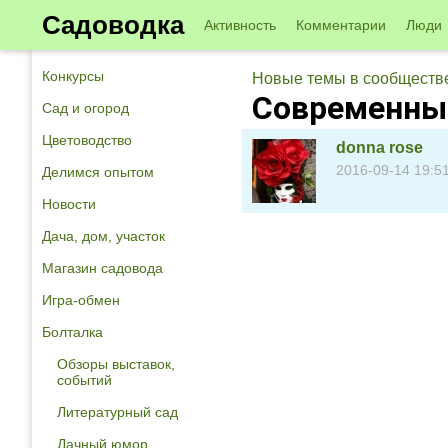
Садоводка
Активность
Комментарии
Люди
Конкурсы
Новые темы в сообществе
Современны
Сад и огород
Цветоводство
donna rose
2016-09-14 19:5
Делимся опытом
Новости
Дача, дом, участок
Магазин садовода
Игра-обмен
Болталка
Обзоры выставок,
событий
Литературный сад
Дачный юмор