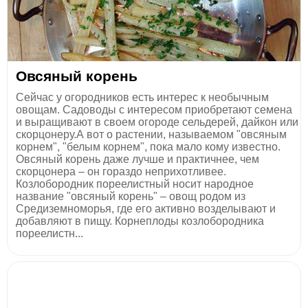
Овсяный корень
Сейчас у огородников есть интерес к необычным
овощам. Садоводы с интересом приобретают семена
и выращивают в своем огороде сельдерей, дайкон или
скорцонеру.А вот о растении, называемом "овсяным
корнем", "белым корнем", пока мало кому известно.
Овсяный корень даже лучше и практичнее, чем
скорцонера – он гораздо неприхотливее.
Козлобородник пореелистный носит народное
название "овсяный корень" – овощ родом из
Средиземноморья, где его активно возделывают и
добавляют в пищу. Корнеплоды козлобородника
пореелистн...