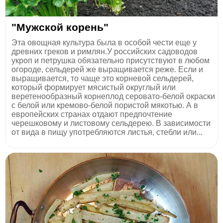
"Мужской корень"
Эта овощная культура была в особой чести еще у
древних греков и римлян.У российских садоводов
укроп и петрушка обязательно присутствуют в любом
огороде, сельдерей же выращивается реже. Если и
выращивается, то чаще это корневой сельдерей,
который формирует мясистый округлый или
веретенообразный корнеплод серовато-белой окраски
с белой или кремово-белой пористой мякотью. А в
европейских странах отдают предпочтение
черешковому и листовому сельдерею. В зависимости
от вида в пищу употребляются листья, стебли или...