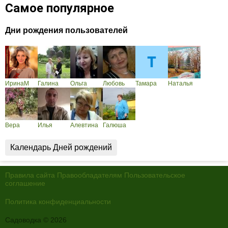
Самое популярное
Дни рождения пользователей
ИринаМ
Галина
Ольга
Любовь
Тамара
Наталья
Вера
Илья
Алевтина
Галюша
Календарь Дней рождений
Правила сайта
Правообладателям
Пользовательское
соглашение
Политика конфиденциальности
Садоводка © 2026