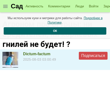
Сад
Активность
Комментарии
Люди
Войти
Зар
Новые материалы от 03 августа
Мы используем куки и метрики для работы сайта.
Подробнее в
Агроном про огурцы: ни
Политике
.
ОК
вредителей, ни корневых
гнилей не будет! ?
Dictum-factum
Подписаться
2025-08-03 03:00:49