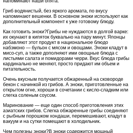
напоминают наши опята.
Гриб водянистый, без яркого аромата, по вкусу
напоминают вешенки. В основном эноки используют как
дополнительный компонент к уже готовому блюду.
Как готовить эноки?Грибы не нуждаются в долгой варке:
их окунают в кипяток буквально на пару минут. Японцы
добавляют этот продукт в национальное блюдо
набэмоно — бульон с мясом и овощами. Эноки кладут в
мисо-суп, а также дополняют ими овощные блюда с
листьями салата и помидорами черри. Вкус блюда грибы
кардинально не меняют, просто придают им объем и
питательность.
Очень вкусным получается обжаренный на сковороде
бекон с начинкой из грибов. А эноки, приготовленные на
открытом огне, хороши в сочетании с кисло-сладким или
слегка соленым соусом.
Маринование — еще один способ приготовления этих
азиатских грибов. Слегка обжаренные грибы соединяют
с рыбным порошком хондаши, перемешивают, кладут в
вакуум и на сутки помещают в холодильник.
Чем полезны эноки?В эноки содержится мощный