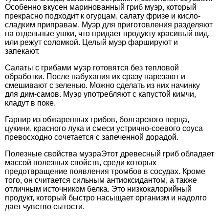
Особенно вкусен маринованный гриб муэр, который
прекрасно подходит к огурцам, салату фризе и кисло-
сладким приправам. Муэр для приготовления разделяют
на отдельные ушки, что придает продукту красивый вид,
или режут соломкой. Целый муэр фаршируют и
запекают.
Салаты с грибами муэр готовятся без тепловой
обработки. После набухания их сразу нарезают и
смешивают с зеленью. Можно сделать из них начинку
для дим-самов. Муэр употребляют с капустой кимчи,
кладут в поке.
Гарнир из обжаренных грибов, болгарского перца,
цукини, красного лука и смеси устрично-соевого соуса
превосходно сочетается с запеченной дорадой.
Полезные свойства муэраЭтот древесный гриб обладает
массой полезных свойств, среди которых
предотвращение появления тромбов в сосудах. Кроме
того, он считается сильным антиоксидантом, а также
отличным источником белка. Это низкокалорийный
продукт, который быстро насыщает организм и надолго
дает чувство сытости.