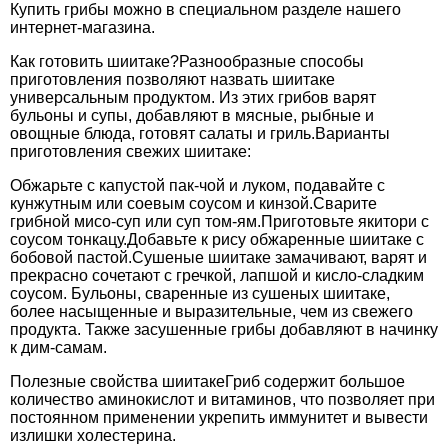
Купить грибы можно в специальном разделе нашего
интернет-магазина.
Как готовить шиитаке?Разнообразные способы
приготовления позволяют назвать шиитаке
универсальным продуктом. Из этих грибов варят
бульоны и супы, добавляют в мясные, рыбные и
овощные блюда, готовят салаты и гриль.Варианты
приготовления свежих шиитаке:
Обжарьте с капустой пак-чой и луком, подавайте с
кунжутным или соевым соусом и кинзой.Сварите
грибной мисо-суп или суп том-ям.Приготовьте якитори с
соусом тонкацу.Добавьте к рису обжаренные шиитаке с
бобовой пастой.Сушеные шиитаке замачивают, варят и
прекрасно сочетают с гречкой, лапшой и кисло-сладким
соусом. Бульоны, сваренные из сушеных шиитаке,
более насыщенные и выразительные, чем из свежего
продукта. Также засушенные грибы добавляют в начинку
к дим-самам.
Полезные свойства шиитакеГриб содержит большое
количество аминокислот и витаминов, что позволяет при
постоянном применении укрепить иммунитет и вывести
излишки холестерина.