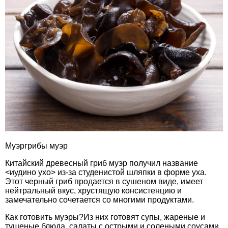
Муэргрибы муэр
Китайский древесный гриб муэр получил название
<иудино ухо> из-за студенистой шляпки в форме уха.
Этот черный гриб продается в сушеном виде, имеет
нейтральный вкус, хрустящую консистенцию и
замечательно сочетается со многими продуктами.
Как готовить муэры?Из них готовят супы, жареные и
тушеные блюда, салаты с острыми и солеными соусами.