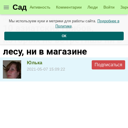
Сад
Активность
Комментарии
Люди
Войти
Зар
Новые материалы от 08 мая
Мы используем куки и метрики для работы сайта.
Подробнее в
10 азиатских грибов,
Политике
.
ОК
которых не встретишь ни в
лесу, ни в магазине
Юлька
Подписаться
2021-05-07 15:09:22