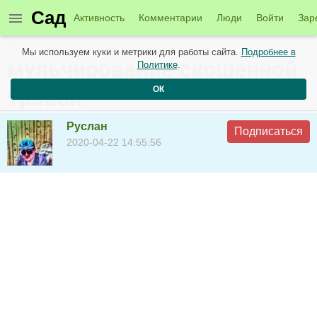
Сад
Активность
Комментарии
Люди
Войти
Зар
Новые материалы от 23 апреля
Мы используем куки и метрики для работы сайта.
Подробнее в
мульчирование скошенной
Политике
.
ОК
травой
Руслан
Подписаться
2020-04-22 14:55:56