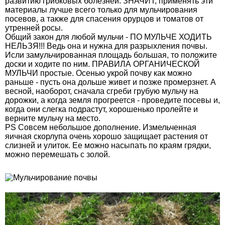
развитию грибковых болезней. ЗНАЧИТ, применять эти
материалы лучше всего только для мульчирования
посевов, а также для спасения орурцов и томатов от
утренней росы.
Общий закон для любой мульчи - ПО МУЛЬЧЕ ХОДИТЬ
НЕЛЬЗЯ!!! Ведь она и нужна для разрыхления почвы.
Исли замульчированная площадь большая, то положите
доски и ходите по ним. ПРАВИЛА ОРГАНИЧЕСКОЙ
МУЛЬЧИ простые. Осенью укрой почву как можно
раньше - пусть она дольше живет и позже промерзнет. А
весной, наоборот, сначала сгреби грубую мульчу на
дорожки, а когда земля прогреется - проведите посевы и,
когда они слегка подрастут, хорошенько пролейте и
верните мульчу на место.
PS Совсем небольшое дополнение. Измельченная
яичная скорлупа очень хорошо защищает растения от
слизней и улиток. Ее можно насыпать по краям грядки,
можно перемешать с золой.