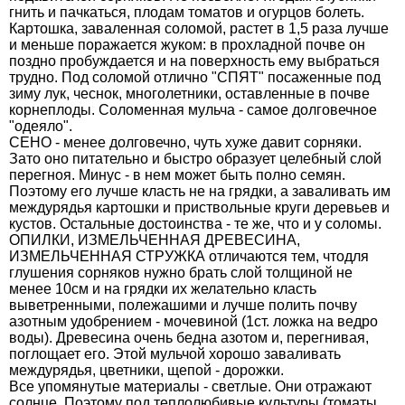
гнить и пачкаться, плодам томатов и огурцов болеть.
Картошка, заваленная соломой, растет в 1,5 раза лучше
и меньше поражается жуком: в прохладной почве он
поздно пробуждается и на поверхность ему выбраться
трудно. Под соломой отлично "СПЯТ" посаженные под
зиму лук, чеснок, многолетники, оставленные в почве
корнеплоды. Соломенная мульча - самое долговечное
"одеяло".
СЕНО - менее долговечно, чуть хуже давит сорняки.
Зато оно питательно и быстро образует целебный слой
перегноя. Минус - в нем может быть полно семян.
Поэтому его лучше класть не на грядки, а заваливать им
междурядья картошки и приствольные круги деревьев и
кустов. Остальные достоинства - те же, что и у соломы.
ОПИЛКИ, ИЗМЕЛЬЧЕННАЯ ДРЕВЕСИНА,
ИЗМЕЛЬЧЕННАЯ СТРУЖКА отличаются тем, чтодля
глушения сорняков нужно брать слой толщиной не
менее 10см и на грядки их желательно класть
выветренными, полежашими и лучше полить почву
азотным удобрением - мочевиной (1ст. ложка на ведро
воды). Древесина очень бедна азотом и, перегнивая,
поглощает его. Этой мульчой хорошо заваливать
междурядья, цветники, щепой - дорожки.
Все упомянутые материалы - светлые. Они отражают
солнце. Поэтому под теплолюбивые культуры (томаты,