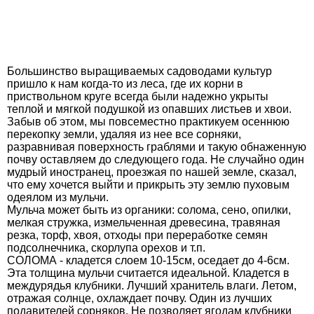
Большинство выращиваемых садоводами культур
пришло к нам когда-то из леса, где их корни в
приствольном круге всегда были надежно укрыты
теплой и мягкой подушкой из опавших листьев и хвои.
Забыв об этом, мы повсеместно практикуем осеннюю
перекопку земли, удаляя из нее все сорняки,
разравнивая поверхность граблями и такую обнаженную
почву оставляем до следующего года. Не случайно один
мудрый иностранец, проезжая по нашей земле, сказал,
что ему хочется выйти и прикрыть эту землю пуховым
одеялом из мульчи.
Мульча может быть из органики: солома, сено, опилки,
мелкая стружка, измельченная древесина, травяная
резка, торф, хвоя, отходы при переработке семян
подсолнечника, скорлупа орехов и т.п.
СОЛОМА - кладется слоем 10-15см, оседает до 4-6см.
Эта толщина мульчи считается идеальной. Кладется в
междурядья клубники. Лучший хранитель влаги. Летом,
отражая солнце, охлаждает почву. Один из лучших
подавителей сорняков. Не позволяет ягодам клубники