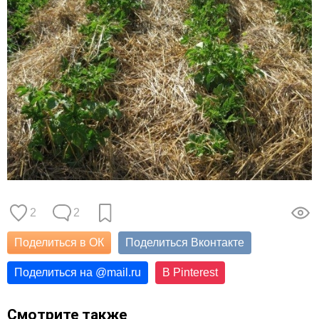
2
2
Поделиться в ОК
Поделиться Вконтакте
Поделиться на
@
mail.ru
В Pinterest
Смотрите также