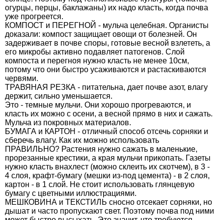
огурцы, перцы, баклажаны) их надо класть, когда почва
уже прогреется.
КОМПОСТ и ПЕРЕГНОЙ - мульча целебная. Органисты
доказали: компост защищает овощи от болезней. Он
задерживает в почве споры, готовые весной взлететь, а
его микробы активно подавляет патогенов. Слой
компоста и перегноя нужно класть не менее 10см,
потому что они быстро усаживаются и растаскиваются
червями.
ТРАВЯНАЯ РЕЗКА - питательна, дает почве азот, влагу
держит, сильно уменьшается.
Это - темные мульчи. Они хорошо прогреваются, и
класть их можно с осени, а весной прямо в них и сажать.
Мульча из покровных материалов.
БУМАГА и КАРТОН - отличный способ отсечь сорняки и
сберечь влагу. Как их можно использовать
ПРАВИЛЬНО? Растения нужно сажать в маленькие,
прорезанные крестики, а края мульчи прикопать. Газеты
нужно класть внахлест (можно склеить их скотчем), в 3 -
4 слоя, крафт-бумагу (мешки из-под цемента) - в 2 слоя,
картон - в 1 слой. Не стоит использовать глянцевую
бумагу с цветными иллюстрациями.
МЕШКОВИНА и ТЕКСТИЛЬ сносно отсекает сорняки, но
дышат и часто пропускают свет. Поэтому почва под ними
может быстро высыхать. Это значит, что требуются