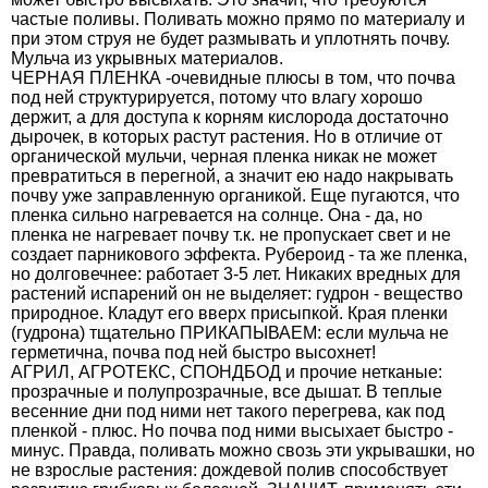
частые поливы. Поливать можно прямо по материалу и
при этом струя не будет размывать и уплотнять почву.
Мульча из укрывных материалов.
ЧЕРНАЯ ПЛЕНКА -очевидные плюсы в том, что почва
под ней структурируется, потому что влагу хорошо
держит, а для доступа к корням кислорода достаточно
дырочек, в которых растут растения. Но в отличие от
органической мульчи, черная пленка никак не может
превратиться в перегной, а значит ею надо накрывать
почву уже заправленную органикой. Еще пугаются, что
пленка сильно нагревается на солнце. Она - да, но
пленка не нагревает почву т.к. не пропускает свет и не
создает парникового эффекта. Рубероид - та же пленка,
но долговечнее: работает 3-5 лет. Никаких вредных для
растений испарений он не выделяет: гудрон - вещество
природное. Кладут его вверх присыпкой. Края пленки
(гудрона) тщательно ПРИКАПЫВАЕМ: если мульча не
герметична, почва под ней быстро высохнет!
АГРИЛ, АГРОТЕКС, СПОНДБОД и прочие нетканые:
прозрачные и полупрозрачные, все дышат. В теплые
весенние дни под ними нет такого перегрева, как под
пленкой - плюс. Но почва под ними высыхает быстро -
минус. Правда, поливать можно свозь эти укрывашки, но
не взрослые растения: дождевой полив способствует