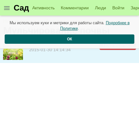
Сад
Активность
Комментарии
Люди
Войти
Зар
Новые темы в сообществе садоводов от 30 января
Мы используем куки и метрики для работы сайта.
Подробнее в
Мульчирование почвы
Политике
.
ОК
admin
Подписаться
2015-01-30 14:14:34