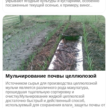
укрывают ягодные культуры и кустарники, особенно
посаженные текущей осенью, к примеру, виног...
Мульчирование почвы целлюлозой
Источником сырья для производства целлюлозной
мульчи является различного рода макулатура,
прошедшая тщательную сортировку и
очистку.Мульчирование жидкой целлюлозой
достаточно быстрый и действенный способ,
используемый для сохранения влаги, защиты почвы от