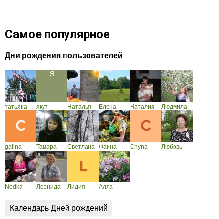
Самое популярное
Дни рождения пользователей
татьяна
якут
Наталья
Елена
Наталия
Людмила
galina
Тамара
Светлана
Фаина
Chyna
Любовь
Nedka
Леонида
Лидия
Алла
Календарь Дней рождений