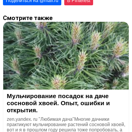
Поделиться на
@
mail.ru
В Pinterest
Смотрите также
Мульчирование посадок на даче
сосновой хвоей. Опыт, ошибки и
открытия.
zen.yandex. ru "Любимая дача"Многие дачники
практикуют мульчирование растений сосновой хвоей,
вот и я в прошлом году решила тоже попробовать, а