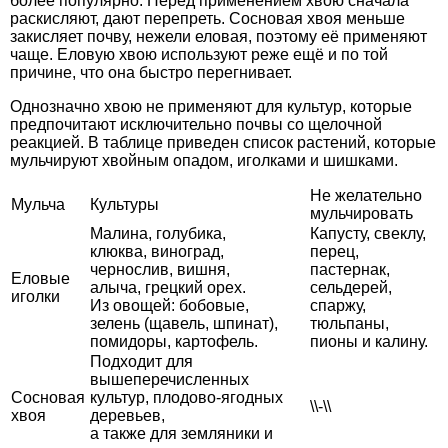
более популярно. Перед применением хвою сначала
раскисляют, дают перепреть. Сосновая хвоя меньше
закисляет почву, нежели еловая, поэтому её применяют
чаще. Еловую хвою используют реже ещё и по той
причине, что она быстро перегнивает.
Однозначно хвою не применяют для культур, которые
предпочитают исключительно почвы со щелочной
реакцией. В таблице приведен список растений, которые
мульчируют хвойным опадом, иголками и шишками.
Не желательно
Мульча
Культуры
мульчировать
Малина, голубика,
Капусту, свеклу,
клюква, виноград,
перец,
чернослив, вишня,
пастернак,
Еловые
алыча, грецкий орех.
сельдерей,
иголки
Из овощей: бобовые,
спаржу,
зелень (щавель, шпинат),
тюльпаны,
помидоры, картофель.
пионы и калину.
Подходит для
вышеперечисленных
Сосновая
культур, плодово-ягодных
\\-\\
хвоя
деревьев,
а также для земляники и