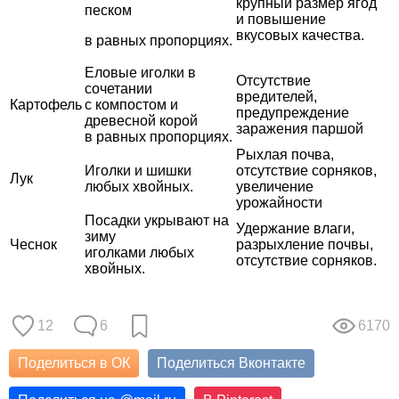
крупный размер ягод
песком
и повышение
вкусовых качества.
в равных пропорциях.
Еловые иголки в
Отсутствие
сочетании
вредителей,
Картофель
с компостом и
предупреждение
древесной корой
заражения паршой
в равных пропорциях.
Рыхлая почва,
Иголки и шишки
отсутствие сорняков,
Лук
любых хвойных.
увеличение
урожайности
Посадки укрывают на
Удержание влаги,
зиму
Чеснок
разрыхление почвы,
иголками любых
отсутствие сорняков.
хвойных.
12
6
6170
Поделиться в ОК
Поделиться Вконтакте