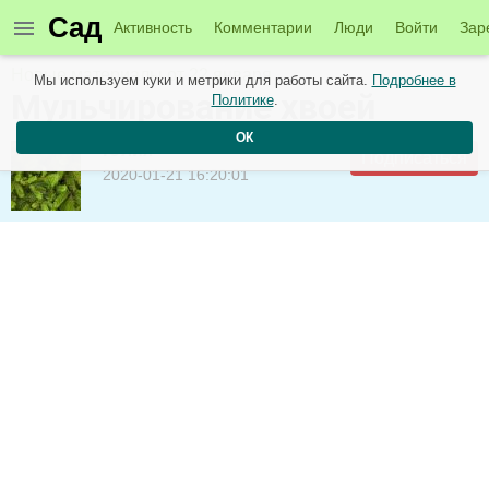
Сад
Активность
Комментарии
Люди
Войти
Зар
Новые материалы от 22 января
Мы используем куки и метрики для работы сайта.
Подробнее в
​Мульчирование хвоей
Политике
.
ОК
Юлия
Подписаться
2020-01-21 16:20:01