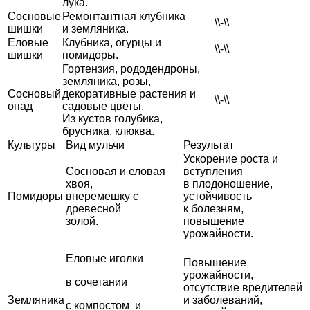
лука.
Сосновые
Ремонтантная клубника
\\-\\
шишки
и земляника.
Еловые
Клубника, огурцы и
\\-\\
шишки
помидоры.
Гортензия, рододендроны,
земляника, розы,
Сосновый
декоративные растения и
\\-\\
опад
садовые цветы.
Из кустов голубика,
брусника, клюква.
Культуры
Вид мульчи
Результат
Ускорение роста и
Сосновая и еловая
вступления
хвоя,
в плодоношение,
Помидоры
вперемешку с
устойчивость
древесной
к болезням,
золой.
повышение
урожайности.
Еловые иголки
Повышение
урожайности,
в сочетании
отсутствие вредителей
Земляника
и заболеваний,
с компостом и