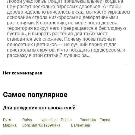
Любой участок выглядит привлекательней, когда на
нем растут несколько взрослых деревьев. А чтобы
дерево идеально вписалось в сад, мы часто украшаем
основание ствола низкорослыми декоративными
растениями. К сожалению, по мере роста дерева
территория вокруг него превращается в бесплодную
пустошь, и выбрать растения для таких мест
становится все сложнее. Почему посев газона и
однолетних цветников — не лучший вариант для
приствольных кругов, и что посадить под деревом, я
расскажу в этой статье.7 лучших ра...
Нет комментариев
Самое популярное
Дни рождения пользователей
Рутя
Raisa
valentina
Елена
Tanehska
Елена
Марина
Boncha07081969
Лана
Валентина