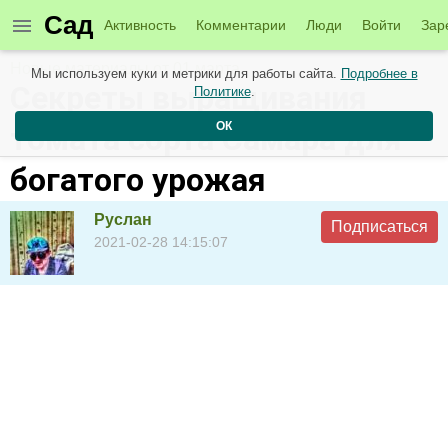
Сад
Активность
Комментарии
Люди
Войти
Зар
Новые материалы от 01 марта
Мы используем куки и метрики для работы сайта.
Подробнее в
Секреты выращивания
Политике
.
ОК
томата сорта Самара для
богатого урожая
Руслан
Подписаться
2021-02-28 14:15:07