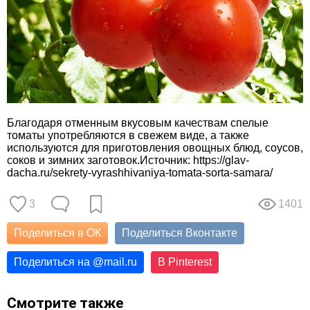
Благодаря отменным вкусовым качествам спелые
томаты употребляются в свежем виде, а также
используются для приготовления овощных блюд, соусов,
соков и зимних заготовок.Источник: https://glav-
dacha.ru/sekrety-vyrashhivaniya-tomata-sorta-samara/
3
1401
Поделиться в ОК
Поделиться Вконтакте
Поделиться на
@
mail.ru
В Pinterest
Смотрите также