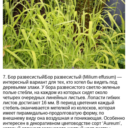
7. Бор развесистыйБор развесистый (Milium effusum) —
интересный вариант для тех, кто хотел бы видеть под
деревьями злаки. У бора развесистого светло-зеленые
полые стебли, на каждом из которых сидят около
четырех очередных линейных листьев. Лопасти гибких
листов достигают 16 мм. В период цветения каждый
стебель оканчивается метелкой из колосков, которая
имеет пирамидально-продолговатую форму, по
внешнему виду она воздушная и поникающая. Особенно
интересен в декоративном цветоводстве сорт ‘Aureum’,