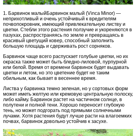
1. Барвинок малыйБарвинок малый (Vinca Minor) —
неприхотливый и очень устойчивый к вредителям
почвопокровник, имеющий привлекательную листву и
цветки. Стебли этого растения ползучие и укореняются в
пазухах, распространяясь по земле и превращаясь в
красивый цветущий ковер, способный заполнить
большую площадь и сдерживать рост сорняков.
Барвинок чаще всего распускает голубые цветки, но их
окраска также может быть бледно-лиловой, пурпурной
или белой. Время от времени барвинок будет выдавать
цветки и летом, но это цветение будет не таким
обильным, как бывает в весеннее время.
Листва у барвинка темно зеленая, но у сортовых форм
может иметь желтую или кремовую центральную полоску,
либо кайму. Барвинок растет на частичном солнце, в
полутени и полной тени. Хорошо переносит глубокую
тень, но может подгорать под прямыми солнечными
лучами. Хотя растения будут лучше расти на влагоемких
почвах, барвинок довольно устойчив к засухе.