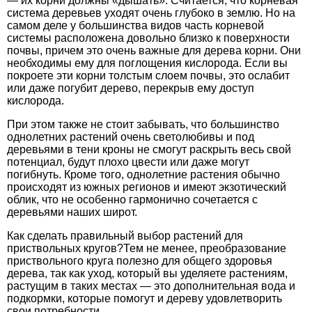
— их корни должны «дышать». Считается, что корневая
система деревьев уходят очень глубоко в землю. Но на
самом деле у большинства видов часть корневой
системы расположена довольно близко к поверхности
почвы, причем это очень важные для дерева корни. Они
необходимы ему для поглощения кислорода. Если вы
покроете эти корни толстым слоем почвы, это ослабит
или даже погубит дерево, перекрыв ему доступ
кислорода.
При этом также не стоит забывать, что большинство
однолетних растений очень светолюбивы и под
деревьями в тени кроны не смогут раскрыть весь свой
потенциал, будут плохо цвести или даже могут
погибнуть. Кроме того, однолетние растения обычно
происходят из южных регионов и имеют экзотический
облик, что не особенно гармонично сочетается с
деревьями наших широт.
Как сделать правильный выбор растений для
приствольных кругов?Тем не менее, преобразование
приствольного круга полезно для общего здоровья
дерева, так как уход, который вы уделяете растениям,
растущим в таких местах — это дополнительная вода и
подкормки, которые помогут и дереву удовлетворить
свои потребности.