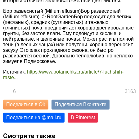
который отличает зеленовато-желтый цвет листвы.
Бор развесистый (Milium effusum)Бор развесистый
(Milium effusum). © RootGardenБор подходит для легких
(песчаных), средних (суглинистых) и тяжелых
(глинистых) почв, предпочитает хорошо дренированные
грунты, без застоя влаги. Ему подойдут и кислые, и
нейтральные, и щелочные почвы. Может расти в полной
тени (в лесных чащах) или полутени, хорошо переносит
засуху. Это злак прохладного сезона, он быстро
развивается весной. Довольно теплолюбив, но неплохо
зимует в Подмосковье.
Источник:
https://www.botanichka.ru/article/7-luchshih-
raste...
6
3163
Поделиться в ОК
Поделиться Вконтакте
Поделиться на
@
mail.ru
В Pinterest
Смотрите также