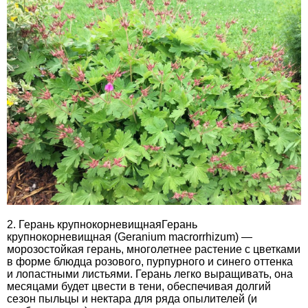
2. Герань крупнокорневищнаяГерань
крупнокорневищная (Geranium macrorrhizum) —
морозостойкая герань, многолетнее растение с цветками
в форме блюдца розового, пурпурного и синего оттенка
и лопастными листьями. Герань легко выращивать, она
месяцами будет цвести в тени, обеспечивая долгий
сезон пыльцы и нектара для ряда опылителей (и