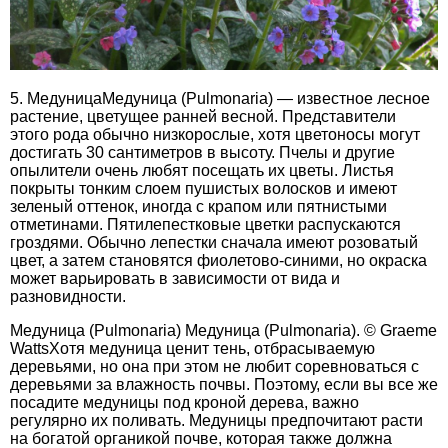
5. МедуницаМедуница (Pulmonaria) — известное лесное
растение, цветущее ранней весной. Представители
этого рода обычно низкорослые, хотя цветоносы могут
достигать 30 сантиметров в высоту. Пчелы и другие
опылители очень любят посещать их цветы. Листья
покрыты тонким слоем пушистых волосков и имеют
зеленый оттенок, иногда с крапом или пятнистыми
отметинами. Пятилепестковые цветки распускаются
гроздями. Обычно лепестки сначала имеют розоватый
цвет, а затем становятся фиолетово-синими, но окраска
может варьировать в зависимости от вида и
разновидности.
Медуница (Pulmonaria) Медуница (Pulmonaria). © Graeme
WattsХотя медуница ценит тень, отбрасываемую
деревьями, но она при этом не любит соревноваться с
деревьями за влажность почвы. Поэтому, если вы все же
посадите медуницы под кроной дерева, важно
регулярно их поливать. Медуницы предпочитают расти
на богатой органикой почве, которая также должна