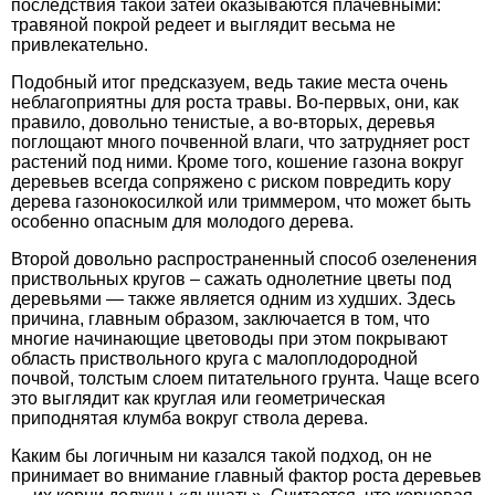
последствия такой затеи оказываются плачевными:
травяной покрой редеет и выглядит весьма не
привлекательно.
Подобный итог предсказуем, ведь такие места очень
неблагоприятны для роста травы. Во-первых, они, как
правило, довольно тенистые, а во-вторых, деревья
поглощают много почвенной влаги, что затрудняет рост
растений под ними. Кроме того, кошение газона вокруг
деревьев всегда сопряжено с риском повредить кору
дерева газонокосилкой или триммером, что может быть
особенно опасным для молодого дерева.
Второй довольно распространенный способ озеленения
приствольных кругов – сажать однолетние цветы под
деревьями — также является одним из худших. Здесь
причина, главным образом, заключается в том, что
многие начинающие цветоводы при этом покрывают
область приствольного круга с малоплодородной
почвой, толстым слоем питательного грунта. Чаще всего
это выглядит как круглая или геометрическая
приподнятая клумба вокруг ствола дерева.
Каким бы логичным ни казался такой подход, он не
принимает во внимание главный фактор роста деревьев