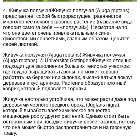
4. Живучка ползучаяЖивучка ползучая (Ajuga reptans)
представляет собой быстрорастущее травянистое
многолетнее почвопокровное растение (название вида
говорит само за себя — «ползучий»). Несмотря на то,
что она цветет очень привлекательными сине-
фиолетовыми соцветиями, главным образом, ценится
своей листвой.
Живучка ползучая (Ajuga reptans) Живучка ползучая
(Ajuga reptans). © Universitat GottingenЖивучка отлично
подходит для заполнения больших тенистых участков,
где трудно выращивать газоны, но может хорошо
работать на берегах или склонах, высаживаться вокруг
деревьев и кустарников. Растение образует плотный
коврик, который подавляет сорняки.
Живучка настолько устойчива, что может расти даже под
деревьями черного грецкого ореха (Juglans nigra),
который вырабатывает химическое вещество,
мешающее росту других растений. Однако стоит быть
осторожным при посадке живучки возле газонов, потому
что она может быстро распространиться и на газонную
траву.