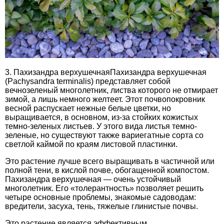
3. Пахизандра верхушечнаяПахизандра верхушечная
(Pachysandra terminalis) представляет собой
вечнозеленый многолетник, листва которого не отмирает
зимой, а лишь немного желтеет. Этот почвопокровник
весной распускает нежные белые цветки, но
выращивается, в основном, из-за стойких кожистых
темно-зеленых листьев. У этого вида листья темно-
зеленые, но существуют также вариегатные сорта со
светлой каймой по краям листовой пластинки.
Это растение лучше всего выращивать в частичной или
полной тени, в кислой почве, обогащенной компостом.
Пахизандра верхушечная — очень устойчивый
многолетник. Его «толерантность» позволяет решить
четыре основные проблемы, знакомые садоводам:
вредители, засуха, тень, тяжелые глинистые почвы.
Это растение является эффективным