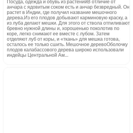
Посуда, одежда и обувь из растенийВ отличие от
анчара с ядовитым соком есть и анчар безвредный. Он
растет в Индии, где получил название мешочного
дерева.Из его плодов добывают карминовую краску, а
из луба делают мешки. Для этого от ствола отпиливают
бревно нужной длины и, хорошенько поколотив по
коре, легко снимают ее вместе с лубом. Затем
отделяют луб от коры, и «ткань» для мешка готова,
осталось ее только сшить. Мешочное деревоОболочку
плодов калабассового дерева широко использовали
индейцы Центральной Ам...