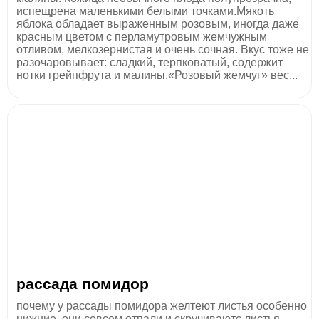
испещрена маленькими белыми точками.Мякоть
яблока обладает выраженным розовым, иногда даже
красным цветом с перламутровым жемчужным
отливом, мелкозернистая и очень сочная. Вкус тоже не
разочаровывает: сладкий, терпковатый, содержит
нотки грейпфрута и малины.«Розовый жемчуг» вес...
рассада помидор
почему у рассады помидора желтеют листья особенно
нижние ,они совсем отпали,и скручиваютс листья