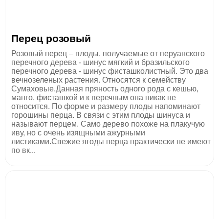
Перец розовый
Розовый перец – плоды, получаемые от перуанского
перечного дерева - шинус мягкий и бразильского
перечного дерева - шинус фисташколистный. Это два
вечнозеленых растения. Относятся к семейству
Сумаховые.Данная пряность одного рода с кешью,
манго, фисташкой и к перечным она никак не
относится. По форме и размеру плоды напоминают
горошины перца. В связи с этим плоды шинуса и
называют перцем. Само дерево похоже на плакучую
иву, но с очень изящными ажурными
листиками.Свежие ягоды перца практически не имеют
по вк...