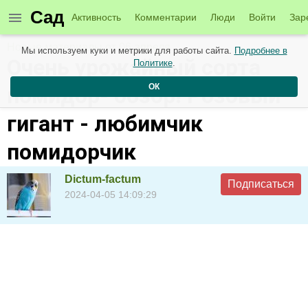
Сад
Активность
Комментарии
Люди
Войти
Зар
Новые материалы от 06 апреля
Мы используем куки и метрики для работы сайта.
Подробнее в
Очень урожайный сорта
Политике
.
ОК
помидор- обзор! Розовый
гигант - любимчик
помидорчик
Dictum-factum
Подписаться
2024-04-05 14:09:29