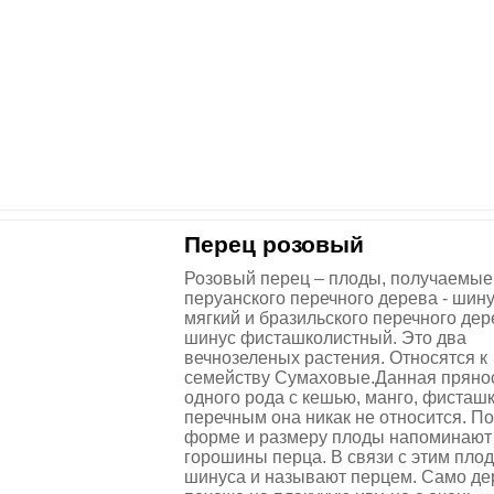
Перец розовый
Розовый перец – плоды, получаемые
перуанского перечного дерева - шин
мягкий и бразильского перечного дер
шинус фисташколистный. Это два
вечнозеленых растения. Относятся к
семейству Сумаховые.Данная пряно
одного рода с кешью, манго, фисташк
перечным она никак не относится. По
форме и размеру плоды напоминают
горошины перца. В связи с этим пло
шинуса и называют перцем. Само де