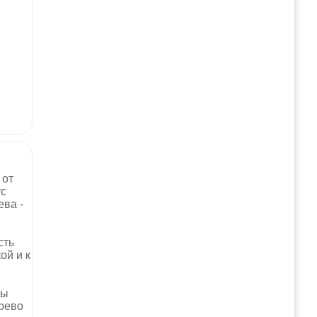
 от
ус
ева -
сть
ой и к
ды
рево