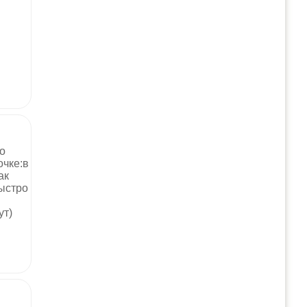
о
очке:в
ак
быстро
ут)