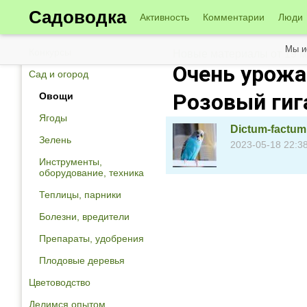
Садоводка
Активность
Комментарии
Люди
Мы и
Конкурсы
Новые материалы от 19 
Очень урожа
Сад и огород
Розовый гиг
Овощи
Ягоды
Dictum-factum
Зелень
2023-05-18 22:3
Инструменты,
оборудование, техника
Теплицы, парники
Болезни, вредители
Препараты, удобрения
Плодовые деревья
Цветоводство
Делимся опытом