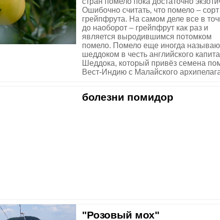
стран помело пока достаточно экзоти
Ошибочно считать, что помело – сорт
грейпфрута. На самом деле все в точ
до наоборот – грейпфрут как раз и
является выродившимся потомком
помело. Помело еще иногда называю
шеддоком в честь английского капит
Шеддока, который привёз семена по
Вест-Индию с Малайского архипелага 
болезни помидор
"Розовый мох"