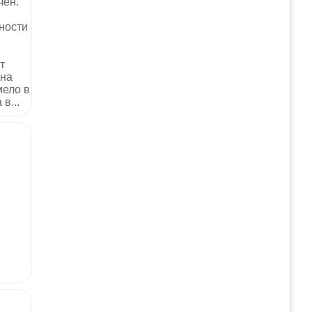
чен.
ности
т
ана
мело в
в...