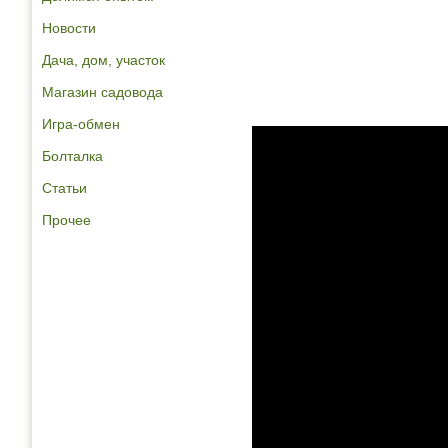
Новости
Дача, дом, участок
Магазин садовода
Игра-обмен
Болталка
Статьи
Прочее