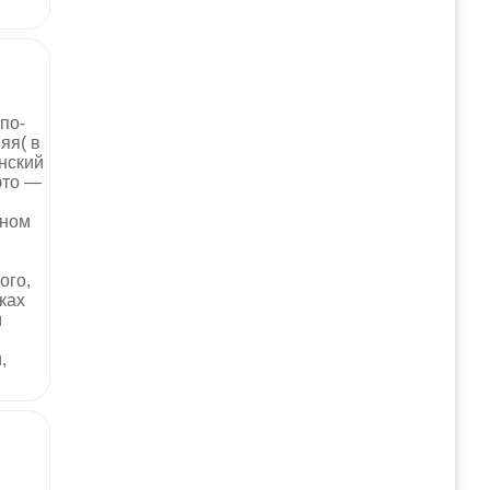
по-
яя( в
нский
 это —
нном
ого,
ках
м
,