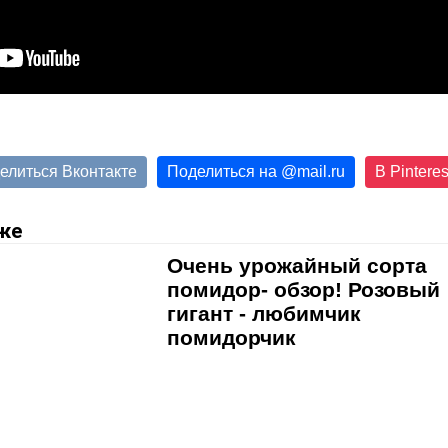
елиться Вконтакте
Поделиться на
@
mail.ru
В Pinteres
же
Очень урожайный сорта
помидор- обзор! Розовый
гигант - любимчик
помидорчик