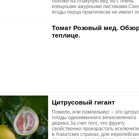
похоже на плакучую иву, но с очень
изящными ажурными листиками.Све
ягоды перца практически не имеют по 
Томат Розовый мед. Обзор
теплице.
Цитрусовый гигант
Помело, или помпельмус – это цитру
плоды одноименного вечнозеленого
дерева.За счет того, что фрукту
свойственно произрастать исключит
в Азиатских странах, для европейски