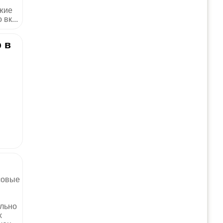
жие
вк...
 в
совые
ельно
х