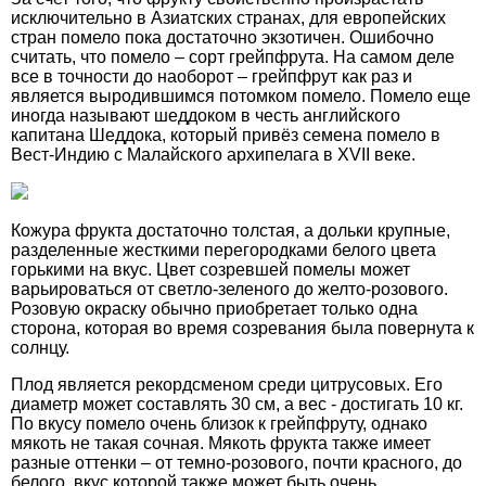
исключительно в Азиатских странах, для европейских
стран помело пока достаточно экзотичен. Ошибочно
считать, что помело – сорт грейпфрута. На самом деле
все в точности до наоборот – грейпфрут как раз и
является выродившимся потомком помело. Помело еще
иногда называют шеддоком в честь английского
капитана Шеддока, который привёз семена помело в
Вест-Индию с Малайского архипелага в XVII веке.
Кожура фрукта достаточно толстая, а дольки крупные,
разделенные жесткими перегородками белого цвета
горькими на вкус. Цвет созревшей помелы может
варьироваться от светло-зеленого до желто-розового.
Розовую окраску обычно приобретает только одна
сторона, которая во время созревания была повернута к
солнцу.
Плод является рекордсменом среди цитрусовых. Его
диаметр может составлять 30 см, а вес - достигать 10 кг.
По вкусу помело очень близок к грейпфруту, однако
мякоть не такая сочная. Мякоть фрукта также имеет
разные оттенки – от темно-розового, почти красного, до
белого, вкус которой также может быть очень