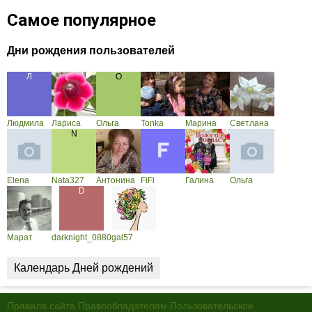
Самое популярное
Дни рождения пользователей
Людмила
Лариса
Ольга
Tonka
Марина
Светлана
Elena
Nata327
Антонина
FiFi
Галина
Ольга
Марат
darknight_0880
gal57
Календарь Дней рождений
Правила сайта
Правообладателям
Пользовательское