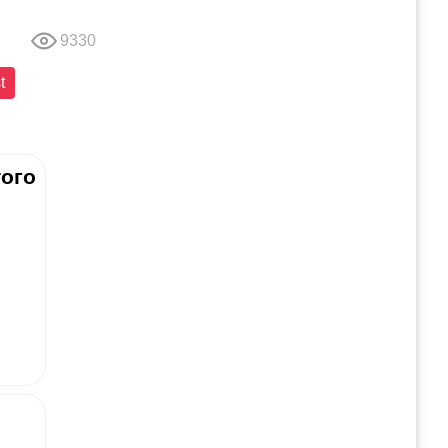
9330
t
ого