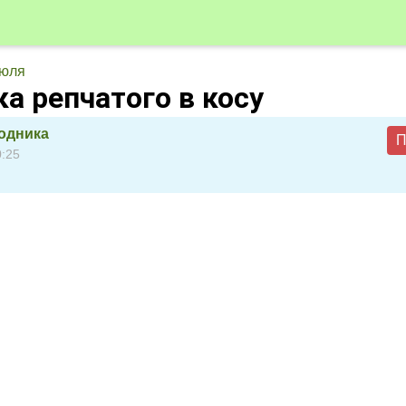
июля
а репчатого в косу
одника
П
0:25