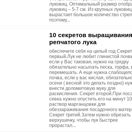
луковиц. Оптимальный размер отоб
луковиц – 5-7 см. Из крупных луковиц
вырастает большое количество стрел
поэтому...
10 секретов выращивани
репчатого лука
обеспечите себя на целый год Секрет
первый.Лук не любит глинистой почв
если у Вас таковая, нужно на грядку
обязательно насыпать песка, торфа, 
перемешать. А еще нужна слабощел
почва, если у вас кислая, обязательн
осени ( весной это делать поздно) ну
внести доломитовую муку для
раскисления. Секрет второй.При пос
севка нужно опустить его на минут 10
раствор марганцовки для
обеззараживания посадочного матер
Секрет третий.Затем нужно обрезать
верхушечку, чтобы лук быстрее
прорастал...