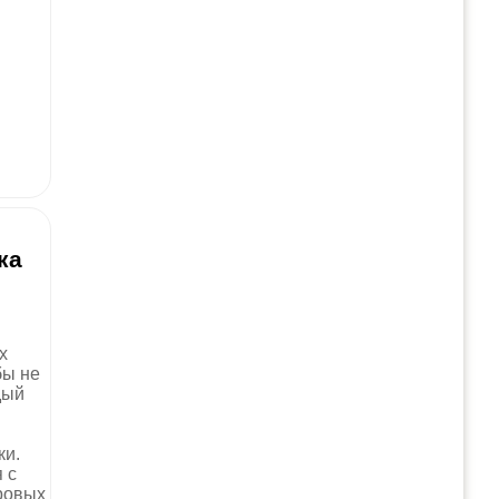
ка
х
бы не
дый
ки.
 с
ровых