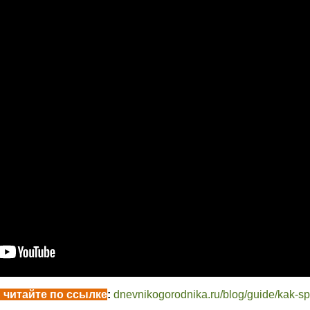
читайте по ссылке
:
dnevnikogorodnika.ru/blog/guide/kak-spl