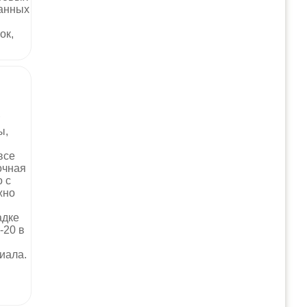
ранных
ок,
я
ы,
все
очная
о с
жно
адке
-20 в
иала.