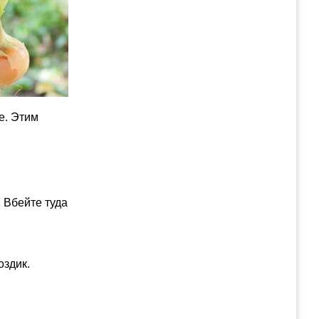
е. Этим
. Вбейте туда
оздик.