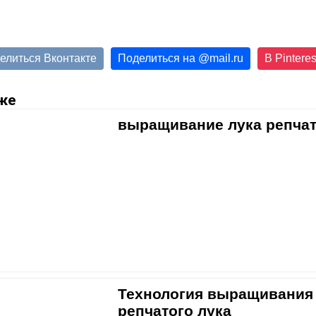
елиться Вконтакте
Поделиться на
@
mail.ru
В Pinteres
же
выращивание лука репчат
Технология выращивания
репчатого лука