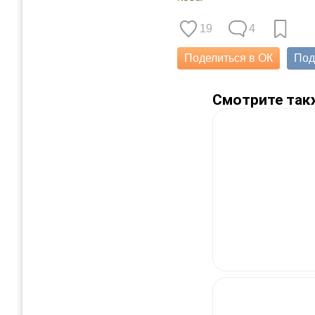
19
4
Поделиться в ОК
Под
Смотрите так