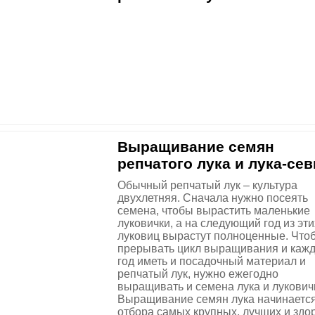
Выращивание семян
репчатого лука и лука-сев
Обычный репчатый лук – культура
двухлетняя. Сначала нужно посеять
семена, чтобы вырастить маленькие
луковички, а на следующий год из эти
луковиц вырастут полноценные. Что
прерывать цикл выращивания и каж
год иметь и посадочный материал и
репчатый лук, нужно ежегодно
выращивать и семена лука и лукович
Выращивание семян лука начинается
отбора самых крупных, лучших и здо