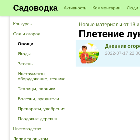
Садоводка
Активность
Комментарии
Люди
Конкурсы
Новые материалы от 18 
Плетение лук
Сад и огород
Овощи
Дневник огор
2022-07-17 22:3
Ягоды
Зелень
Инструменты,
оборудование, техника
Теплицы, парники
Болезни, вредители
Препараты, удобрения
Плодовые деревья
Цветоводство
Делимся опытом