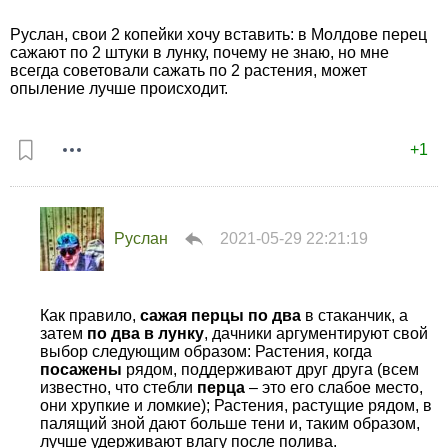
Руслан, свои 2 копейки хочу вставить: в Молдове перец
сажают по 2 штуки в лунку, почему не знаю, но мне
всегда советовали сажать по 2 растения, может
опыление лучше происходит.
+1
Руслан
2021-05-29 22:21:19
Как правило,
сажая
перцы
по
два
в стаканчик, а
затем
по
два
в
лунку
, дачники аргументируют свой
выбор следующим образом: Растения, когда
посажены
рядом, поддерживают друг друга (всем
известно, что стебли
перца
– это его слабое место,
они хрупкие и ломкие); Растения, растущие рядом, в
палящий зной дают больше тени и, таким образом,
лучше удерживают влагу после полива.