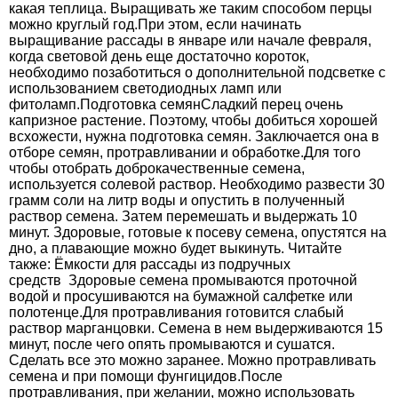
какая теплица. Выращивать же таким способом перцы
можно круглый год.При этом, если начинать
выращивание рассады в январе или начале февраля,
когда световой день еще достаточно короток,
необходимо позаботиться о дополнительной подсветке с
использованием светодиодных ламп или
фитоламп.Подготовка семянСладкий перец очень
капризное растение. Поэтому, чтобы добиться хорошей
всхожести, нужна подготовка семян. Заключается она в
отборе семян, протравливании и обработке.Для того
чтобы отобрать доброкачественные семена,
используется солевой раствор. Необходимо развести 30
грамм соли на литр воды и опустить в полученный
раствор семена. Затем перемешать и выдержать 10
минут. Здоровые, готовые к посеву семена, опустятся на
дно, а плавающие можно будет выкинуть. Читайте
также: Ёмкости для рассады из подручных
средств Здоровые семена промываются проточной
водой и просушиваются на бумажной салфетке или
полотенце.Для протравливания готовится слабый
раствор марганцовки. Семена в нем выдерживаются 15
минут, после чего опять промываются и сушатся.
Сделать все это можно заранее. Можно протравливать
семена и при помощи фунгицидов.После
протравливания, при желании, можно использовать