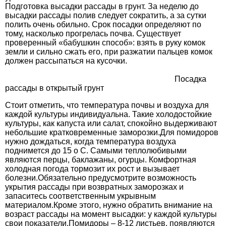
Подготовка высадки рассады в грунт. За неделю до
высадки рассады полив следует сократить, а за сутки
полить очень обильно. Срок посадки определяют по
тому, насколько прогрелась почва. Существует
проверенный «бабушкин способ»: взять в руку комок
земли и сильно сжать его, при разжатии пальцев комок
должен рассыпаться на кусочки.
Посадка
рассады в открытый грунт
Стоит отметить, что температура почвы и воздуха для
каждой культуры индивидуальна. Такие холодостойкие
культуры, как капуста или салат, спокойно выдерживают
небольшие кратковременные заморозки.Для помидоров
нужно дождаться, когда температура воздуха
поднимется до 15 о С. Самыми теплолюбивыми
являются перцы, баклажаны, огурцы. Комфортная
холодная погода тормозит их рост и вызывает
болезни.Обязательно предусмотрите возможность
укрытия рассады при возвратных заморозках и
запаситесь соответственным укрывным
материалом.Кроме этого, нужно обратить внимание на
возраст рассады на момент высадки: у каждой культуры
свои показатели.Помидоры – 8-12 листьев, появляются