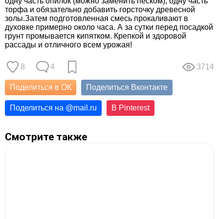
одну часть опилок (можно заменить песком), одну часть
торфа и обязательно добавить горсточку древесной
золы.Затем подготовленная смесь прокаливают в
духовке примерно около часа. А за сутки перед посадкой
грунт промывается кипятком. Крепкой и здоровой
рассады и отличного всем урожая!
8
4
3714
Поделиться в ОК
Поделиться Вконтакте
Поделиться на
@
mail.ru
В Pinterest
Смотрите также