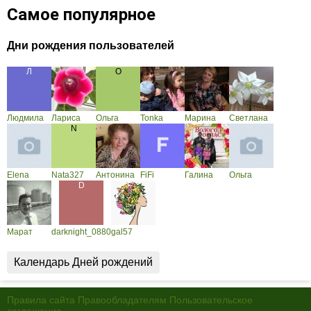
Самое популярное
Дни рождения пользователей
Людмила
Лариса
Ольга
Tonka
Марина
Светлана
Elena
Nata327
Антонина
FiFi
Галина
Ольга
Марат
darknight_0880
gal57
Календарь Дней рождений
Правила сайта
Правообладателям
Пользовательское
соглашение