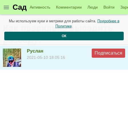
Сад
Активность
Комментарии
Люди
Войти
Зар
Новые материалы от 11 мая
Мы используем куки и метрики для работы сайта.
Подробнее в
Как правильно высадить
Политике
.
ОК
рассаду?
Руслан
Подписаться
2021-05-10 18:05:16