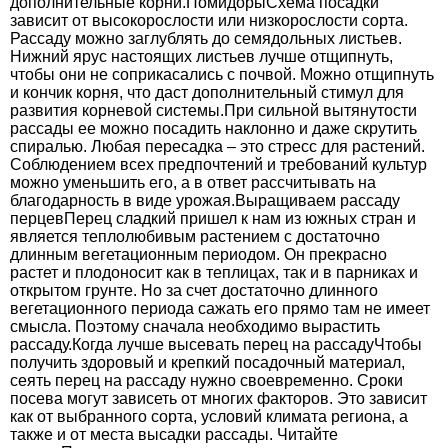
дополнительные корни.ПомидорыСхема посадки
зависит от высокорослости или низкорослости сорта.
Рассаду можно заглублять до семядольных листьев.
Нижний ярус настоящих листьев лучше отщипнуть,
чтобы они не соприкасались с почвой. Можно отщипнуть
и кончик корня, что даст дополнительный стимул для
развития корневой системы.При сильной вытянутости
рассады ее можно посадить наклонно и даже скрутить
спиралью. Любая пересадка – это стресс для растений.
Соблюдением всех предпочтений и требований культур
можно уменьшить его, а в ответ рассчитывать на
благодарность в виде урожая.Выращиваем рассаду
перцевПерец сладкий пришел к нам из южных стран и
является теплолюбивым растением с достаточно
длинным вегетационным периодом. Он прекрасно
растет и плодоносит как в теплицах, так и в парниках и
открытом грунте. Но за счет достаточно длинного
вегетационного периода сажать его прямо там не имеет
смысла. Поэтому сначала необходимо вырастить
рассаду.Когда лучше высевать перец на рассадуЧтобы
получить здоровый и крепкий посадочный материал,
сеять перец на рассаду нужно своевременно. Сроки
посева могут зависеть от многих факторов. Это зависит
как от выбранного сорта, условий климата региона, а
также и от места высадки рассады. Читайте