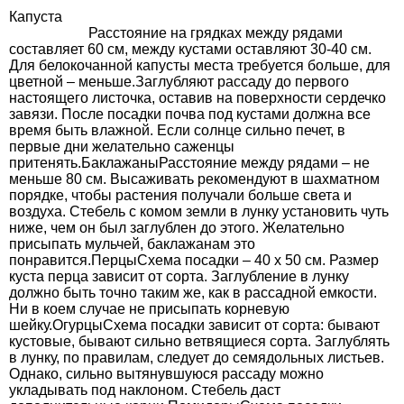
Капуста
Расстояние на грядках между рядами
составляет 60 см, между кустами оставляют 30-40 см.
Для белокочанной капусты места требуется больше, для
цветной – меньше.Заглубляют рассаду до первого
настоящего листочка, оставив на поверхности сердечко
завязи. После посадки почва под кустами должна все
время быть влажной. Если солнце сильно печет, в
первые дни желательно саженцы
притенять.БаклажаныРасстояние между рядами – не
меньше 80 см. Высаживать рекомендуют в шахматном
порядке, чтобы растения получали больше света и
воздуха. Стебель с комом земли в лунку установить чуть
ниже, чем он был заглублен до этого. Желательно
присыпать мульчей, баклажанам это
понравится.ПерцыСхема посадки – 40 х 50 см. Размер
куста перца зависит от сорта. Заглубление в лунку
должно быть точно таким же, как в рассадной емкости.
Ни в коем случае не присыпать корневую
шейку.ОгурцыСхема посадки зависит от сорта: бывают
кустовые, бывают сильно ветвящиеся сорта. Заглублять
в лунку, по правилам, следует до семядольных листьев.
Однако, сильно вытянувшуюся рассаду можно
укладывать под наклоном. Стебель даст