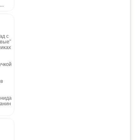
..
ад с
овые"
никах
учкой
ов
онида
данин
я