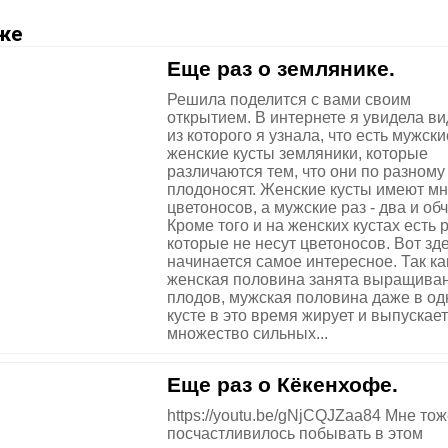
же
Еще раз о землянике.
Решила поделится с вами своим
открытием. В интернете я увидела ви
из которого я узнала, что есть мужски
женские кусты земляники, которые
различаются тем, что они по разному
плодоносят. Женские кусты имеют мн
цветоносов, а мужские раз - два и об
Кроме того и на женских кустах есть 
которые не несут цветоносов. Вот зде
начинается самое интересное. Так ка
женская половина занята выращива
плодов, мужская половина даже в о
кусте в это время жирует и выпускает
множество сильных...
Еще раз о Кёкенхофе.
https://youtu.be/gNjCQJZaa84 Мне то
посчастливилось побывать в этом