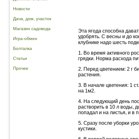
Новости
Дача, дом, участок
Магазин садовода
Эта ягода способна дават
удобрять. С весны и до ко
Игра-обмен
клубнике надо шесть под
Болталка
1. Во время активного ро
Статьи
грядки. Норма расхода пит
Прочее
2. Перед цветением: 2 г 
растения.
3. В начале цветения: 1 с
на 1м2.
4. На следующий день пос
растворить в 10 л воды, д
попадал и на листья, и в 
5. Сразу после уборки ур
кустики.