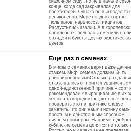
сказочном саду , но не в начале сезон
конце, когда сад закрывался для
посетителей. Однако он выглядел та
великолепно. Море поздних сортов
тюльпанов, нарциссов, гиацинтов.
Распустились азалии. А в королевски
павильонах. тюльпаны сменили на ли
орхидеи и букеты других экзотически
цветов
Еще раз о семенах
В мифы о семенах верят даже дачник
стажем. Миф: семена должны быть
районированнымиСколько раз дачни
отказывались от приглянувшихся се
одной-единственной причине – сорт 
рекомендован к выращиванию в их зо
чести тех огородников , которые реш
проверить это на практике следует
заметить, что они нашли истину сам
простым и действенным способом –
личным примером. Например, добро
кубанские семена ценятся не только 
России, но и далеко за ее пределами.