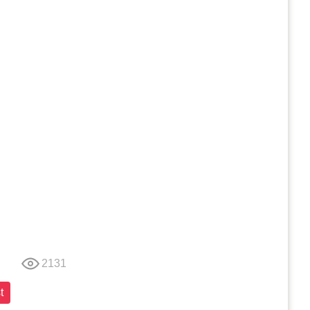
2131
t