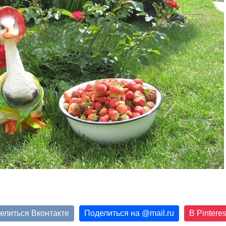
елиться Вконтакте
Поделиться на
@
mail.ru
В Pinteres