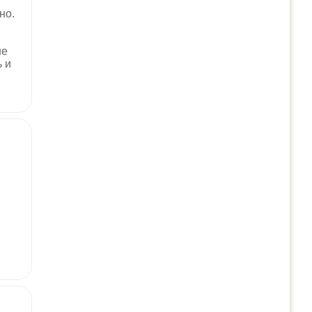
но.
не
ь и