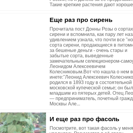
Такие крепкие растения дают хороше.
Еще раз про сирень
Прочитала пост Донны Розы о сортах
сирени и вспомнила, как пару лет наз
удивлением узнала, что почти все "н
сорта сирени, продающиеся в питом
за бешеные деньги - очень стары и
забытые сорта, выведенные
замечательным селекционером-само
Леонидом Алексеевичем
Колесниковым.Вот что нашла о нем в
инете:"Леонид Алексеевич Колесник
родился в 1893 году в состоятельной
московской купеческой семье; он был
младшим из пятерых детей. Отец Ле
— предприниматель, почетный граж
Москвы Але...
И еще раз про фасоль
Посмотрите, вот такая фасоль у мен