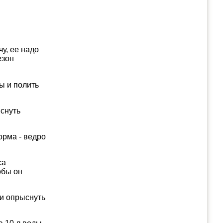
у, ее надо
езон
ы и полить
ыснуть
орма - ведро
са
обы он
 и опрыснуть