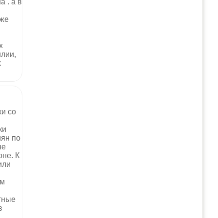
а . а в
кже
х
лии,
х
и со
ки
мян по
не
не. К
или
ым
тные
в