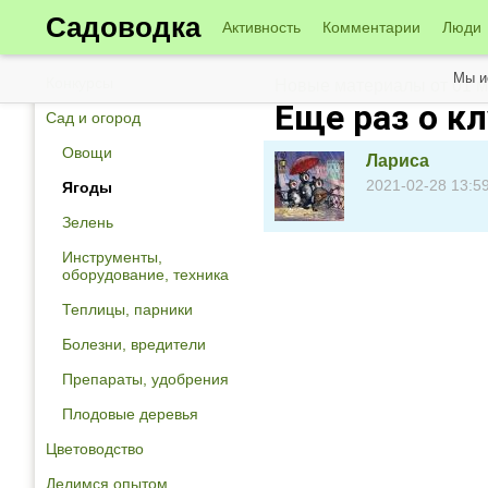
Садоводка
Активность
Комментарии
Люди
Мы и
Конкурсы
Новые материалы от 01 м
Еще раз о кл
Сад и огород
Овощи
Лариса
2021-02-28 13:5
Ягоды
Зелень
Инструменты,
оборудование, техника
Теплицы, парники
Болезни, вредители
Препараты, удобрения
Плодовые деревья
Цветоводство
Делимся опытом