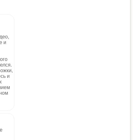
део,
е и
ого
челся.
рожки,
сь и
к
нием
дном
же