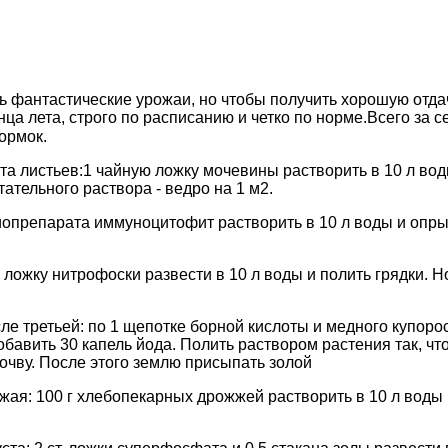
ь фантастические урожаи, но чтобы получить хорошую отдач
нца лета, строго по расписанию и четко по норме.Всего за с
кормок.⠀
ста листьев:1 чайную ложку мочевины растворить в 10 л вод
ательного раствора - ведро на 1 м2.
биопрепарата иммуноцитофит растворить в 10 л воды и опр
т. ложку нитрофоски развести в 10 л воды и полить грядки. Н
ле третьей: по 1 щепотке борной кислоты и медного купоро
обавить 30 капель йода. Полить раствором растения так, чт
почву. После этого землю присыпать золой
ожая: 100 г хлебопекарных дрожжей растворить в 10 л воды