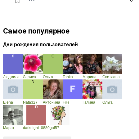
Самое популярное
Дни рождения пользователей
Людмила
Лариса
Ольга
Tonka
Марина
Светлана
Elena
Nata327
Антонина
FiFi
Галина
Ольга
Марат
darknight_0880
gal57