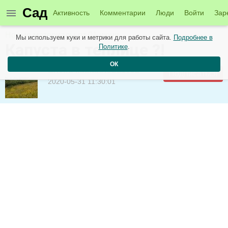
Сад
Активность
Комментарии
Люди
Войти
Зар
Новые материалы от 01 июня
Мы используем куки и метрики для работы сайта.
Подробнее в
Капуста в теплице ?!
Политике
.
ОК
Елена-Михайлова1952
Подписаться
2020-05-31 11:30:01