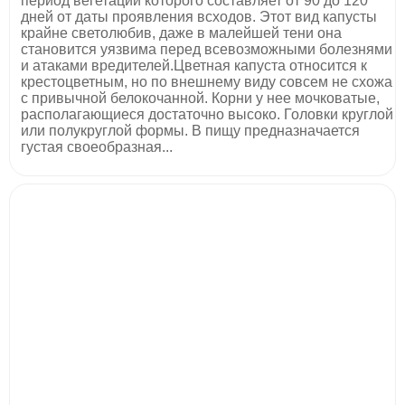
период вегетации которого составляет от 90 до 120
дней от даты проявления всходов. Этот вид капусты
крайне светолюбив, даже в малейшей тени она
становится уязвима перед всевозможными болезнями
и атаками вредителей.Цветная капуста относится к
крестоцветным, но по внешнему виду совсем не схожа
с привычной белокочанной. Корни у нее мочковатые,
располагающиеся достаточно высоко. Головки круглой
или полукруглой формы. В пищу предназначается
густая своеобразная...