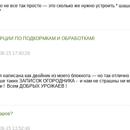
о не все так просто — это сколько же нужно устроить * шаш
?
РЦИИ ПО ПОДКОРМКАМ И ОБРАБОТКАМ!
06-15 17:40:26
я написана как двойник из моего блокнота — но так отлично
ьше таких ЗАПИСОК ОГОРОДНИКА - и нам не страшны ни му
ами ! Всем ДОБРЫХ УРОЖАЕВ !
маров?
06-15 13:52:46