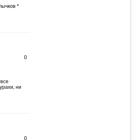
лычков *
0
 все
рахи, ни
0