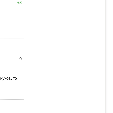
+3
0
внуков, то