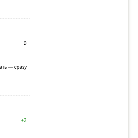
0
ать — сразу
+2