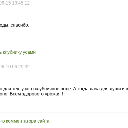
06-15 13:45:12
оды, спасибо.
ь клубнику усами
06-10 06:20:32
для тех, у кого клубничное поле. А когда дача для души и 
но! Всем здорового урожая !
го комментатора сайта!