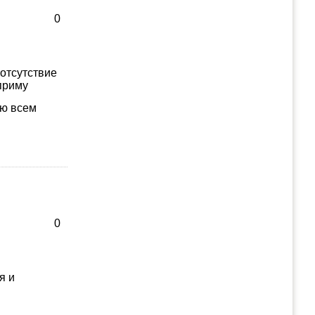
0
 отсутствие
 приму
аю всем
0
я и