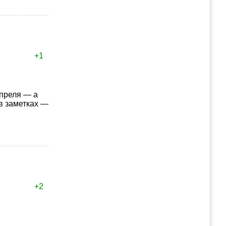
+1
апреля — а
в заметках —
+2