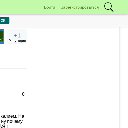
Войти
Зарегистрироваться
ОК
+1
нг
Репутация
0
 калием. На
 ну почему
АЯ !