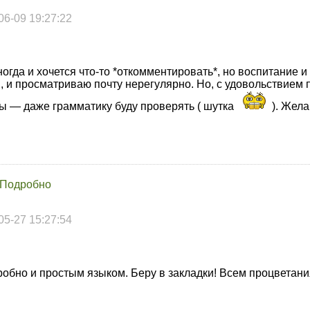
06-09 19:27:22
огда и хочется что-то *откомментировать*, но воспитание и
 , и просматриваю почту нерегулярно. Но, с удовольствием
ы — даже грамматику буду проверять ( шутка
). Жел
 Подробно
05-27 15:27:54
робно и простым языком. Беру в закладки! Всем процветани