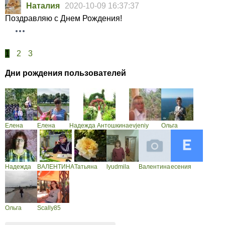
Наталия
2020-10-09 16:37:37
Поздравляю с Днем Рождения!
1
2
3
Дни рождения пользователей
Елена
Елена
Надежда Антошкина
evjeniy
Ольга
Надежда
ВАЛЕНТИНА
Татьяна
lyudmila
Валентина
есения
Ольга
Scally85