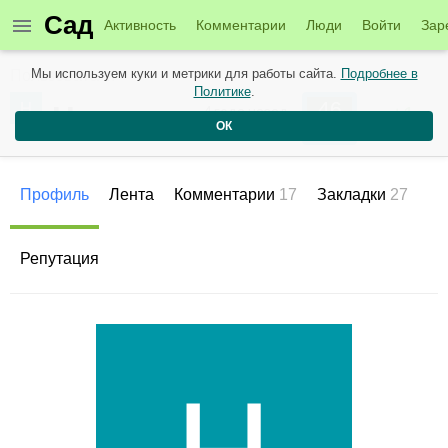
Сад
Активность
Комментарии
Люди
Войти
Зар
Мы используем куки и метрики для работы сайта.
Подробнее в
Пользователи
Политике
.
46
Надежда
+1
4 года назад
ОК
Рейтинг
Репутация
Профиль
Лента
Комментарии
17
Закладки
27
Репутация