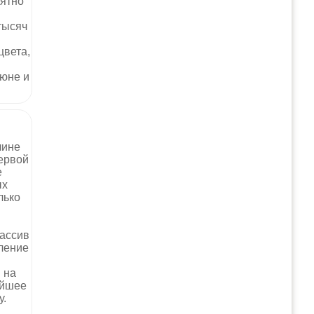
оятно
тысяч
цвета,
июне и
лине
первой
е
ых
лько
ассив
ление
 на
айшее
у.