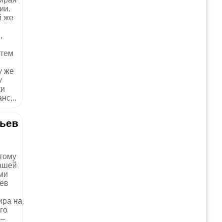
ии.
й же
,
 тем
у же
у
ки
нс...
вьев
этому
нашей
ми
ев
ира на
го
 –