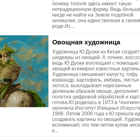
почему тополя здесь имеют такую
нетрадиционную форму. Ведь больш
нигде не найти на Земле подобной
аномалии, она единственная в своем
роде.Ис...
Овощная художница
Художница Ю Дуоки из Китая создаёт
шедевры из овощей. А точнее, воссоз
ведь Ю Дуоки воплощает с помощью
овощей всемирно известные картины
Художница смешивает капусту, тофу,
кориандр, картофель, имбирь, листья
лотоса, выкладывает нарезанные
должным образом овощи, дополняет
полотна цифровой обработкой и кар
готова.Ю родилась в 1973 в Чонгкинг
окончила Институт Изящных Искусст
1996. Летом 2006 года к Ю пришла и
создавать картины из овощей. Худож
вспоминает, что тем летом купив нес
к...