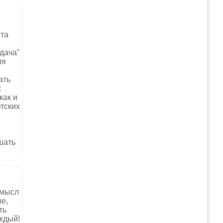
та
 дача"
ия
ать
х
как и
тских
шать
смысл
е,
ть
ждый!