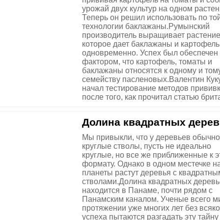
урожай двух культур на одном растен
Теперь он решил использовать по то
технологии баклажаны.Румынский
производитель выращивает растение
которое дает баклажаны и картофель
одновременно. Успех был обеспечен
фактором, что картофель, томаты и
баклажаны относятся к одному и том
семейству пасленовых.Валентин Кук
начал тестирование методов привив
после того, как прочитал статью брита
Долина квадратных дере
Мы привыкли, что у деревьев обычно
круглые стволы, пусть не идеально
круглые, но все же приближенные к 
формату. Однако в одном местечке 
планеты растут деревья с квадратны
стволами.Долина квадратных деревь
находится в Панаме, почти рядом с
Панамским каналом. Ученые всего м
протяжении уже многих лет без всяко
успеха пытаются разгадать эту тайну