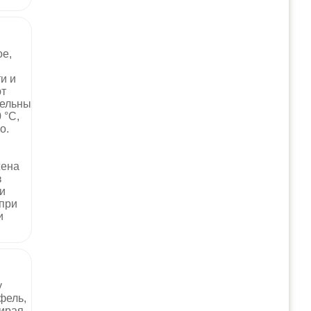
ое,
и и
ют
тельны
 °С,
о.
жена
з
и
 при
и
у
фель,
бирая