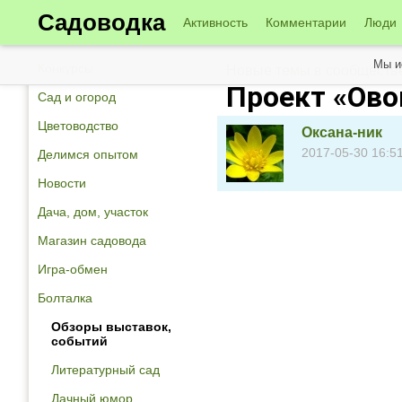
Садоводка
Активность
Комментарии
Люди
Мы и
Конкурсы
Новые темы в сообществе
Проект «Ово
Сад и огород
Цветоводство
Оксана-ник
2017-05-30 16:5
Делимся опытом
Новости
Дача, дом, участок
Магазин садовода
Игра-обмен
Болталка
Обзоры выставок,
событий
Литературный сад
Дачный юмор