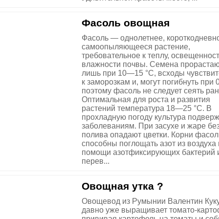
Фасоль овощная
Фасоль — однолетнее, короткодневн
самоопыляющееся растение,
требовательное к теплу, освещенност
влажности почвы. Семена прораста
лишь при 10—15 °С, всходы чувстви
к заморозкам и, могут погибнуть при 0
поэтому фасоль не следует сеять ран
Оптимальная для роста и развития
растений температура 18—25 °С. В
прохладную погоду культура подвер
заболеваниям. При засухе и жаре бе
полива опадают цветки. Корни фасол
способны поглощать азот из воздуха
помощи азотфиксирующих бактерий 
перев...
Овощная утка ?
Овощевод из Румынии Валентин Кук
давно уже выращивает томато-карто
прививая картофель на томаты и со