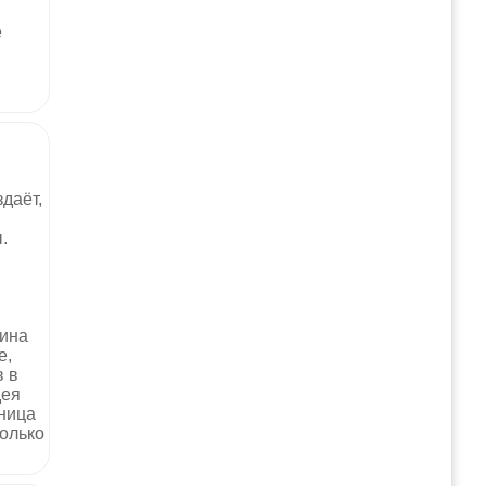
е
даёт,
.
тина
е,
в в
дея
ница
колько