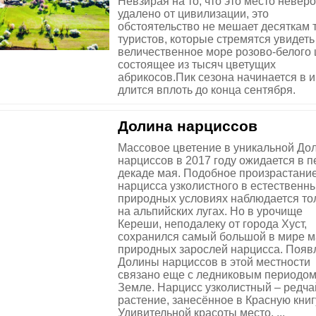
Невзирая на то, что это место невер
удалено от цивилизации, это
обстоятельство не мешает десяткам 
туристов, которые стремятся увидеть
величественное море розово-белого 
состоящее из тысяч цветущих
абрикосов.Пик сезона начинается в 
длится вплоть до конца сентября.
Долина нарциссов
Массовое цветение в уникальной До
нарциссов в 2017 году ожидается в 
декаде мая. Подобное произрастани
нарцисса узколистного в естественн
природных условиях наблюдается то
на альпийских лугах. Но в урочище
Кереши, неподалеку от города Хуст,
сохранился самый большой в мире м
природных зарослей нарцисса. Появ
Долины нарциссов в этой местности
связано еще с ледниковым периодом
Земле. Нарцисс узколистный – редч
растение, занесённое в Красную книг
Удивительной красоты место, ...