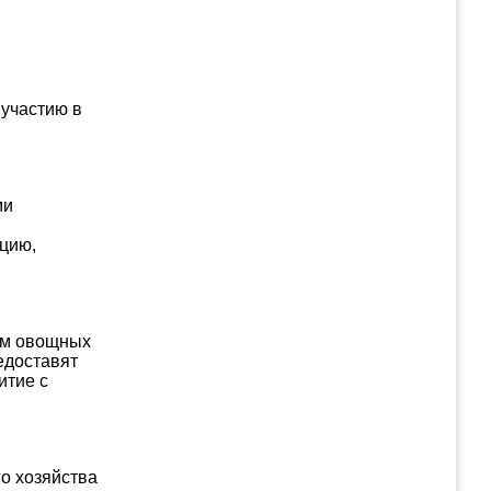
участию в
ми
цию,
ем овощных
едоставят
итие с
о хозяйства