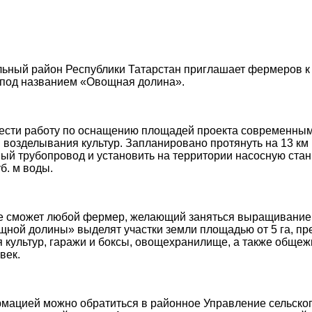
ьный район Республики Татарстан приглашает фермеров к 
 под названием «Овощная долина».
ести работу по оснащению площадей проекта современны
 возделывания культур. Запланировано протянуть на 13 км
ый трубопровод и установить на территории насосную стан
б. м воды.
кте сможет любой фермер, желающий заняться выращивани
щной долины» выделят участки земли площадью от 5 га, пр
 культур, гаражи и боксы, овощехранилище, а также общеж
век.
мацией можно обратиться в районное Управление сельског