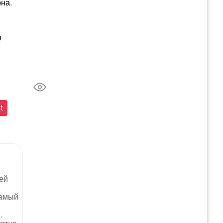
на.
н
t
ей
самый
.