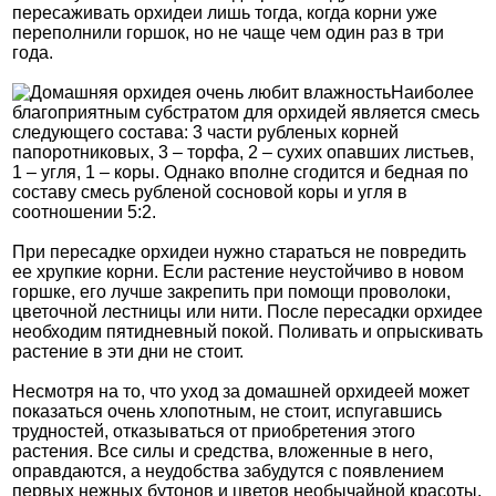
пересаживать орхидеи лишь тогда, когда корни уже
переполнили горшок, но не чаще чем один раз в три
года.
Наиболее
благоприятным субстратом для орхидей является смесь
следующего состава: 3 части рубленых корней
папоротниковых, 3 – торфа, 2 – сухих опавших листьев,
1 – угля, 1 – коры. Однако вполне сгодится и бедная по
составу смесь рубленой сосновой коры и угля в
соотношении 5:2.
При пересадке орхидеи нужно стараться не повредить
ее хрупкие корни. Если растение неустойчиво в новом
горшке, его лучше закрепить при помощи проволоки,
цветочной лестницы или нити. После пересадки орхидее
необходим пятидневный покой. Поливать и опрыскивать
растение в эти дни не стоит.
Несмотря на то, что уход за домашней орхидеей может
показаться очень хлопотным, не стоит, испугавшись
трудностей, отказываться от приобретения этого
растения. Все силы и средства, вложенные в него,
оправдаются, а неудобства забудутся с появлением
первых нежных бутонов и цветов необычайной красоты.