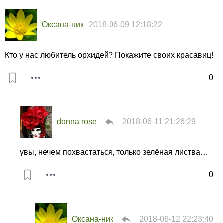
Оксана-ник
2018-06-09 12:18:22
Кто у нас любитель орхидей? Покажите своих красавиц!
0
donna rose
2018-06-11 21:26:29
увы, нечем похвастаться, только зелёная листва…
0
Оксана-ник
2018-06-12 22:23:40