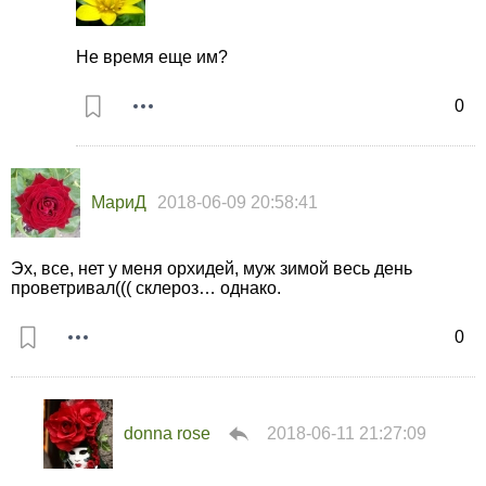
Не время еще им?
0
МариД
2018-06-09 20:58:41
Эх, все, нет у меня орхидей, муж зимой весь день
проветривал((( склероз… однако.
0
donna rose
2018-06-11 21:27:09