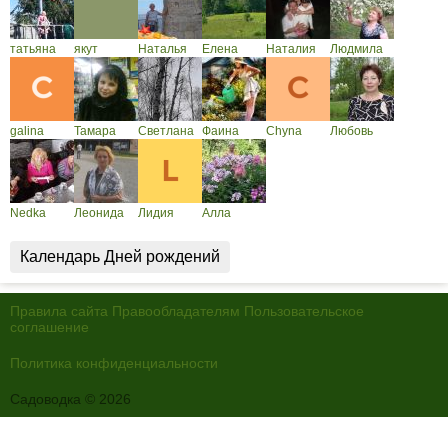
татьяна
якут
Наталья
Елена
Наталия
Людмила
galina
Тамара
Светлана
Фаина
Chyna
Любовь
Nedka
Леонида
Лидия
Алла
Календарь Дней рождений
Правила сайта
Правообладателям
Пользовательское
соглашение
Политика конфиденциальности
Садоводка © 2026