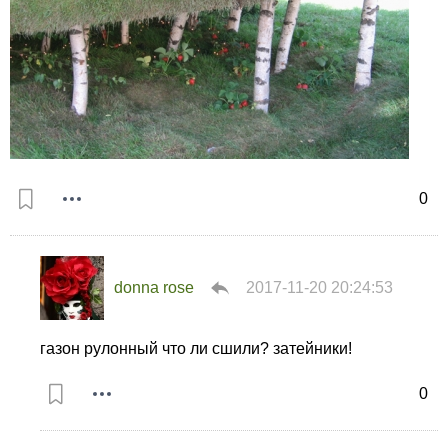
0
donna rose
2017-11-20 20:24:53
газон рулонный что ли сшили? затейники!
0