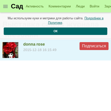
Сад
Активность
Комментарии
Люди
Войти
Зар
Новые темы в сообществе садоводов от 19 декабря
Мы используем куки и метрики для работы сайта.
Подробнее в
Выставка садов журнала
Политике
.
ОК
"Мезонин"
donna rose
Подписаться
2015-12-18 16:15:49