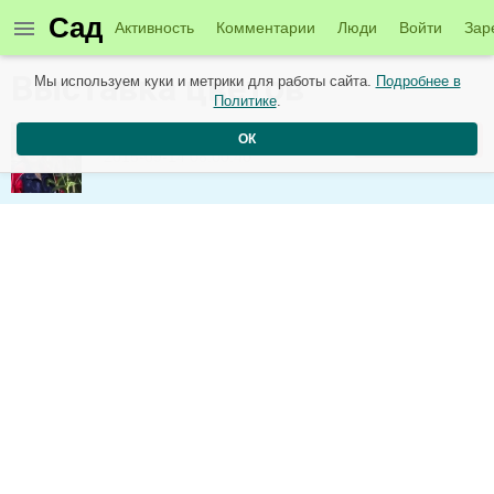
Сад
Активность
Комментарии
Люди
Войти
Зар
Выставка цветов
Мы используем куки и метрики для работы сайта.
Подробнее в
Политике
.
Olga
Подписаться
ОК
2015-09-14 08:00:40