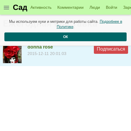
Сад
Активность
Комментарии
Люди
Войти
Зар
Ежегодная выставка
Мы используем куки и метрики для работы сайта.
Подробнее в
Политике
.
цветов ЦВЕТЫ/FLOWERS
ОК
donna rose
Подписаться
2015-12-11 20:01:03