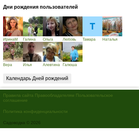
Дни рождения пользователей
ИринаМ
Галина
Ольга
Любовь
Тамара
Наталья
Вера
Илья
Алевтина
Галюша
Календарь Дней рождений
Правила сайта
Правообладателям
Пользовательское
соглашение
Политика конфиденциальности
Садоводка © 2026