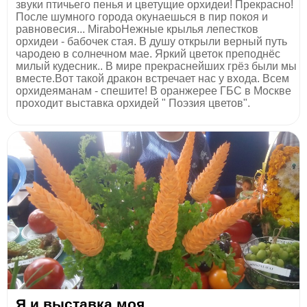
звуки птичьего пенья и цветущие орхидеи! Прекрасно!
После шумного города окунаешься в пир покоя и
равновесия... MiraboНежные крылья лепестков
орхидеи - бабочек стая. В душу открыли верный путь
чародею в солнечном мае. Яркий цветок преподнёс
милый кудесник.. В мире прекраснейших грёз были мы
вместе.Вот такой дракон встречает нас у входа. Всем
орхидеяманам - спешите! В оранжерее ГБС в Москве
проходит выставка орхидей " Поэзия цветов".
Я и выставка моя.