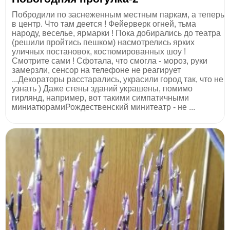
Побродили по заснеженным местным паркам, а теперь
в центр. Что там деется ! Фейерверк огней, тьма
народу, веселье, ярмарки ! Пока добирались до театра
(решили пройтись пешком) насмотрелись ярких
уличных постановок, костюмированных шоу !
Cмотрите сами ! Сфотала, что смогла - мороз, руки
замерзли, сенсор на телефоне не реагирует
...Декораторы расстарались, украсили город так, что не
узнать ) Даже стены зданий украшены, помимо
гирлянд, например, вот такими симпатичными
миниатюрамиРождественский минитеатр - не ...