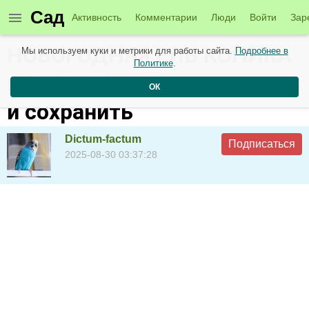
Сад
Активность
Комментарии
Люди
Войти
Зар
НОВОГОДНЯЯ ЕЛЬ КОНИКА
Мы используем куки и метрики для работы сайта.
Подробнее в
Политике
.
в ГОРШКЕ, как выращивать
ОК
и сохранить
Dictum-factum
Подписаться
2025-08-30 03:37:28