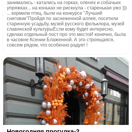
занимались - катались на горках, оленях и собачьих
упряжках... на коньках не рискнула - старенькая ужо )))
... кормили птиц, были на конкурсе "Лучший
снеговик"Пройдя по заснеженной аллее, посетили
старинную усадьбу, музей русского фольклора, музей
славянской культурыЕсли кому будет интересно,
сделаю отдельный пост про это местоИ конечно, была
в часовне Ксении Блаженной. А это строящаяся,
совсем рядом, что особенно радует !
Новогодняя прогулка-2