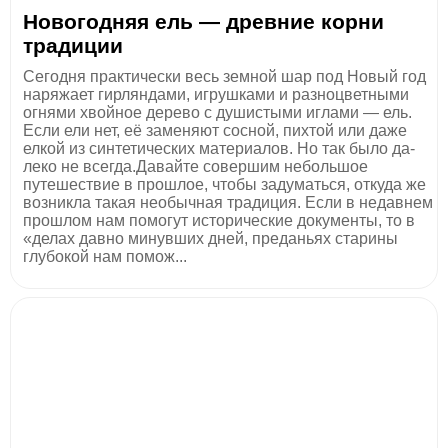
Новогодняя ель — древние корни
традиции
Сегодня практически весь земной шар под Новый год
наряжает гирляндами, игрушками и разноцветными
огнями хвойное дерево с душистыми иглами — ель.
Если ели нет, её заменяют сосной, пих­той или даже
елкой из синтетических материалов. Но так было да­
леко не всегда.Давайте совершим небольшое
путешествие в про­шлое, чтобы задуматься, откуда же
возникла такая необычная традиция. Если в недавнем
прошлом нам помогут исторические до­кументы, то в
«делах давно минувших дней, преданьях старины
глубокой нам помож...