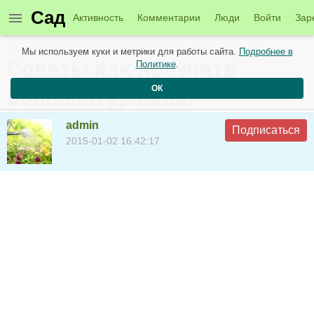
Сад
Активность
Комментарии
Люди
Войти
Зар
Новые темы в сообществе садоводов от 2 января
Мы используем куки и метрики для работы сайта.
Подробнее в
Советы как получить
Политике
.
ОК
большой урожай.
admin
Подписаться
2015-01-02 16:42:17