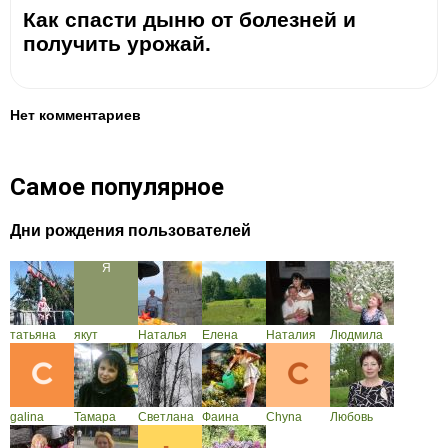
Как спасти дыню от болезней и
получить урожай.
Нет комментариев
Самое популярное
Дни рождения пользователей
татьяна
якут
Наталья
Елена
Наталия
Людмила
galina
Тамара
Светлана
Фаина
Chyna
Любовь