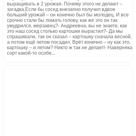
выращивать в 2 урожая. Почему этого не делают –
загадка.Если бы сосед внезапно получил вдвое
больший урожай – он конечно был бы молодец. И все
срочно стали бы ломать голову, как же это он так
умудрился, мерзавец?- Андреевна, вы не знаете, как
это наш сосед столько картошки вырастил?- Да мы
спрашивали, так он сказал – картошку сначала весной,
а потом ещё летом посадил. Врёт конечно – ну как это,
картошку – и летом? Никто ж так не делает!- Наверняка
сорт какой-то особе...