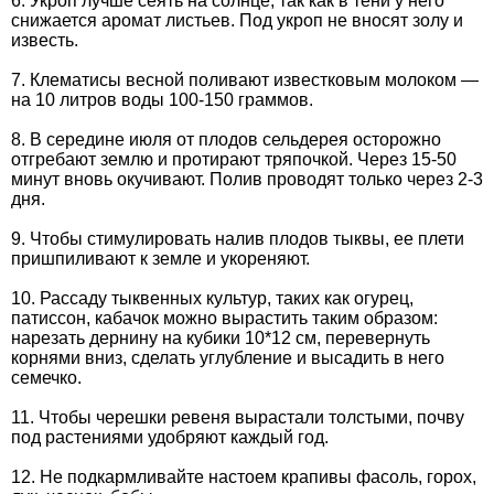
6. Укроп лучше сеять на солнце, так как в тени у него
снижается аромат листьев. Под укроп не вносят золу и
известь.
7. Клематисы весной поливают известковым молоком —
на 10 литров воды 100-150 граммов.
8. В середине июля от плодов сельдерея осторожно
отгребают землю и протирают тряпочкой. Через 15-50
минут вновь окучивают. Полив проводят только через 2-3
дня.
9. Чтобы стимулировать налив плодов тыквы, ее плети
пришпиливают к земле и укореняют.
10. Рассаду тыквенных культур, таких как огурец,
патиссон, кабачок можно вырастить таким образом:
нарезать дернину на кубики 10*12 см, перевернуть
корнями вниз, сделать углубление и высадить в него
семечко.
11. Чтобы черешки ревеня вырастали толстыми, почву
под растениями удобряют каждый год.
12. Не подкармливайте настоем крапивы фасоль, горох,