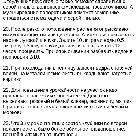
Этоулучшит вкус ягод, а также поможет справиться с
серой гнилью, долгоносиком, клещом, проволочником. А
мульчирование папоротником поможет землянике
справиться с нематодами и серой гнилью.
20. После резкого похолодания растения опрыскивают
иммуноцитофитом или цирконом. А можно использовать
настой луковой шелухи. Залить 10 литрами воды 0.5
литровую банку шелухи, вскипятить, настаивать 12
часов, процедить. При опрыскивании разбавить водой в
пропорции 2/10.
21. При похолодании в теплицу заносят ведра с горячей
водой, на металлические листы выкладывают нагретые
кирпичи.
22. Для повышения урожайности на участок надо
привлекать насекомых-опылителей. Для этого
высеивают розовый и белый клевер, овсянницу, мятлик.
Привлекают насекомых также цветки горчицы белой и
моркови.
23. Чтобы у ремонтантных сортов клубники во второй
половине лета было более обильное плодоношение,
весной выламывают цветоносы.