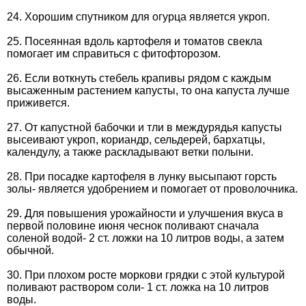
24. Хорошим спутником для огурца является укроп.
25. Посеянная вдоль картофеля и томатов свекла
помогает им справиться с фитофторозом.
26. Если воткнуть стебель крапивы рядом с каждым
высаженным растением капусты, то она капуста лучше
приживется.
27. От капустной бабочки и тли в междурядья капусты
высеивают укроп, кориандр, сельдерей, бархатцы,
календулу, а также раскладывают ветки полыни.
28. При посадке картофеля в лунку высыпают горсть
золы- является удобрением и помогает от проволочника.
29. Для повышения урожайности и улучшения вкуса в
первой половине июня чеснок поливают сначала
соленой водой- 2 ст. ложки на 10 литров воды, а затем
обычной.
30. При плохом росте моркови грядки с этой культурой
поливают раствором соли- 1 ст. ложка на 10 литров
воды.