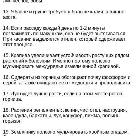
лук, чеснок, бобы.
13. Яблоне и груше требуется больше калия, а вишне-
азота.
14. Если рассаду каждый день по 1-2 минуты
поглаживать по макушкам, она не будет вытягиваться.
При касании выделяется этилен, который сдерживает
этот процесс.
15. Крапива увеличивает устойчивость растущих рядом
растений к болезням. Именно поэтому полезно
мульчировать междурядья измельченной крапивой.
16. Сидераты из горчицы обогощают почву фосфором и
серой, а также очищают ее от медведки и проволочника.
17. Лук будет лучше расти, если на этом месте росла
горчица.
18. Растения репелленты: люпин, чистотел, наструция,
календула, бархатцы, лук, кануфер, пижма, полынь
горькая.
19. Землянику полезно мульчировать хвойным опадом.