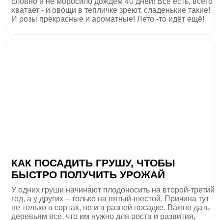
словно и не моросило дождём 40 дней! Всё есть, всего
хватает - и овощи в тепличке зреют, сладенькие такие!
И розы прекрасные и ароматные! Лето -то идёт ещё!
КАК ПОСАДИТЬ ГРУШУ, ЧТОБЫ
БЫСТРО ПОЛУЧИТЬ УРОЖАЙ
У одних груши начинают плодоносить на второй-третий
год, а у других – только на пятый-шестой. Причина тут
не только в сортах, но и в разной посадке. Важно дать
деревьям все, что им нужно для роста и развития,