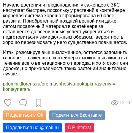
Начало цветения и плодоношения у саженцев с ЗКС
наступает быстрее, поскольку у растений в контейнере
корневая система хорошо сформирована и более
развита. Приобретенный поздней весной или даже
летом посадочный материал в контейнере за
оставшееся до осени время успеет укорениться и
подготовиться к зиме должным образом, вероятность
хорошо перезимовать у него существенно повышается.
Итак, резюмируя вышеизложенное, остается запомнить
главное — саженцы в контейнерах можно высаживать в
течение всего вегетационного периода, и хотя стоят они
дороже, но приживаемость таких растений значительно
лучше.
pitomnikflorens.ru/preimushhestva-pokupki-rasteniy-v-
konteynerah/
1219
Поделиться в ОК
Поделиться Вконтакте
Поделиться на
@
mail.ru
В Pinterest