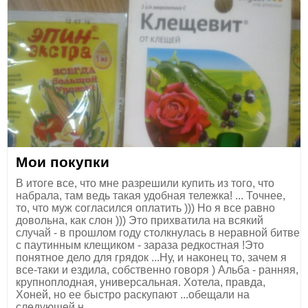
Мои покупки
В итоге все, что мне разрешили купить из того, что
набрала, там ведь такая удобная тележка! ... Точнее,
то, что муж согласился оплатить ))) Но я все равно
довольна, как слон ))) Это прихватила на всякий
случай - в прошлом году столкнулась в неравной битве
с паутинным клещиком - зараза редкостная !Это
понятное дело для грядок ...Ну, и наконец то, зачем я
все-таки и ездила, собственно говоря ) Альба - ранняя,
крупноплодная, универсальная. Хотела, правда,
Хоней, но ее быстро раскупают ...обещали на
следующей н...