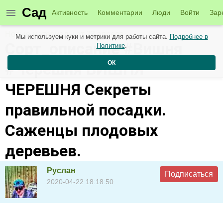
Сад
Активность
Комментарии
Люди
Войти
Зар
Новые материалы от 23 апреля
Мы используем куки и метрики для работы сайта.
Подробнее в
Сорт_описание #Вишня
Политике
.
ОК
#Черешня ВИШНЯ
ЧЕРЕШНЯ Секреты
правильной посадки.
Саженцы плодовых
деревьев.
Руслан
Подписаться
2020-04-22 18:18:50