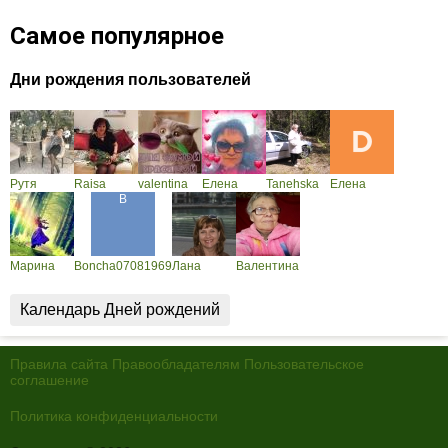
Самое популярное
Дни рождения пользователей
Рутя
Raisa
valentina
Елена
Tanehska
Елена
Марина
Boncha07081969
Лана
Валентина
Календарь Дней рождений
Правила сайта
Правообладателям
Пользовательское
соглашение
Политика конфиденциальности