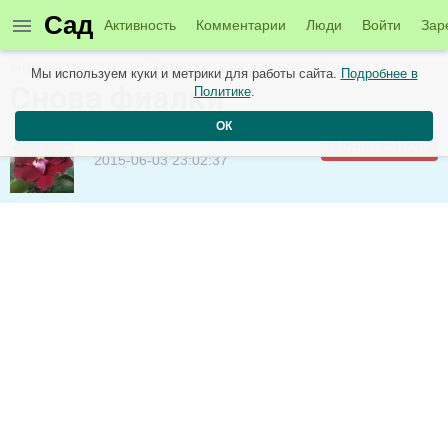
Сад
Активность
Комментарии
Люди
Войти
Зар
Новые темы в сообществе садоводов от 4 июня
Мы используем куки и метрики для работы сайта.
Подробнее в
Снова фиалки
Политике
.
ОК
Наталья
Подписаться
2015-06-03 23:02:37