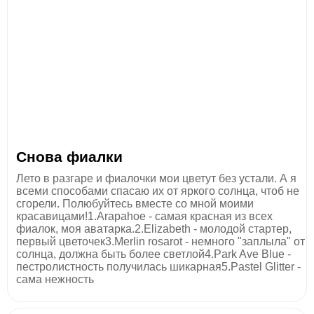
Снова фиалки
Лето в разгаре и фиалочки мои цветут без устали. А я
всеми способами спасаю их от яркого солнца, чтоб не
сгорели. Полюбуйтесь вместе со мной моими
красавицами!1.Arapahoe - самая красная из всех
фиалок, моя аватарка.2.Elizabeth - молодой стартер,
первый цветочек3.Merlin rosarot - немного "заплыла" от
солнца, должна быть более светлой4.Park Ave Blue -
пестролистность получилась шикарная5.Pastel Glitter -
сама нежность