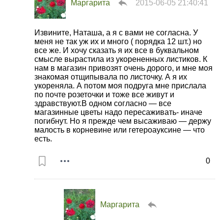
Маргарита
2015-06-05 21:40:41
Извините, Наташа, а я с вами не согласна. У
меня не так уж их и много ( порядка 12 шт.) но
все же. И хочу сказать я их все в буквальном
смысле вырастила из укорененных листиков. К
нам в магазин привозят очень дорого, и мне моя
знакомая отщипывала по листочку. А я их
укореняла. А потом моя подруга мне прислала
по почте розеточки и тоже все живут и
здравствуют.В одном согласно — все
магазинные цветы надо пересаживать- иначе
погибнут. Но я прежде чем высаживаю — держу
малость в корневине или гетероауксине — что
есть.
0
Маргарита