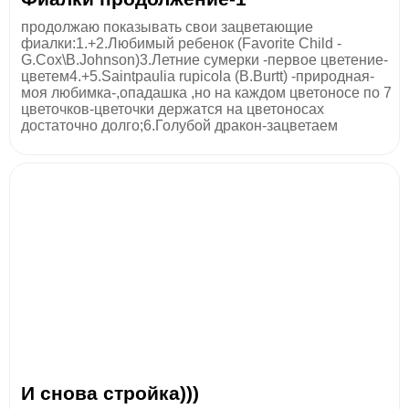
продолжаю показывать свои зацветающие
фиалки:1.+2.Любимый ребенок (Favorite Child -
G.Cox\B.Johnson)3.Летние сумерки -первое цветение-
цветем4.+5.Saintpaulia rupicola (В.Burtt) -природная-
моя любимка-,опадашка ,но на каждом цветоносе по 7
цветочков-цветочки держатся на цветоносах
достаточно долго;6.Голубой дракон-зацветаем
И снова стройка)))