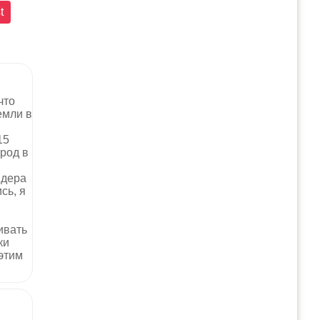
t
что
емли в
15
род в
йдера
сь, я
ивать
ки
 этим