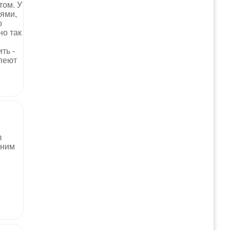
том. У
иями,
о
но так
ть -
спеют
:
в
 ним