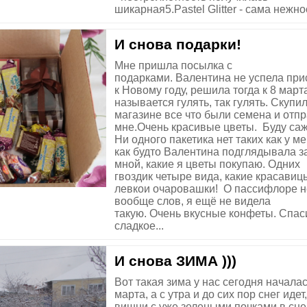
шикарная5.Pastel Glitter - сама нежно
И снова подарки!
Мне пришла посылка с
подарками. Валентина не успела при
к Новому году, решила тогда к 8 март
называется гулять, так гулять. Скупи
магазине все что были семена и отп
мне.Очень красивые цветы. Буду саж
Ни одного пакетика нет таких как у ме
как будто Валентина подглядывала з
мной, какие я цветы покупаю. Одних
гвоздик четыре вида, какие красавиц
левкои очаровашки! О пассифлоре н
вообще слов, я ещё не видела
такую. Очень вкусные конфеты. Спас
сладкое...
И снова ЗИМА )))
Вот такая зима у нас сегодня началас
марта, а с утра и до сих пор снег идет,
вишни с уже зелеными почками в снег