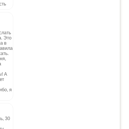
сть
слать
а. Это
ла в
равила
ать.
ня,
а
ы! А
ет
ибо, я
ь, 30
у,