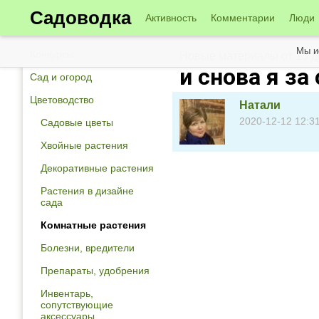
Садоводка
Активность
Комментарии
Люди
Мы и
Конкурсы
Новые материалы от 13 д
и снова я за
Сад и огород
Цветоводство
Натали
2020-12-12 12:3
Садовые цветы
Хвойные растения
Декоративные растения
Растения в дизайне
сада
Комнатные растения
Болезни, вредители
Препараты, удобрения
Инвентарь,
сопутствующие
аксессуары