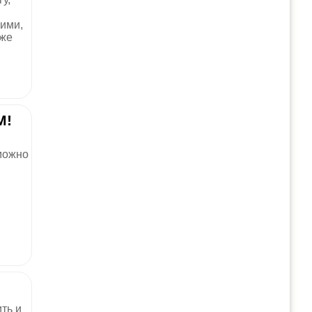
кими,
оже
М!
можно
ть и