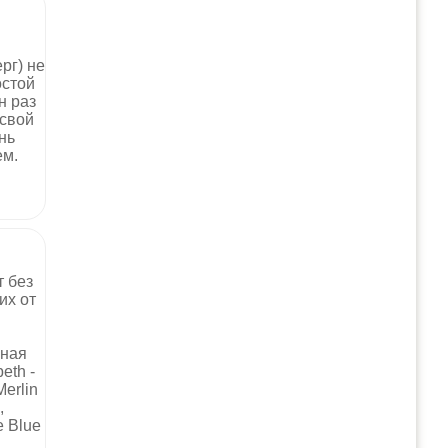
рг) не
остой
н раз
 свой
нь
ем.
т без
их от
сная
eth -
erlin
,
e Blue