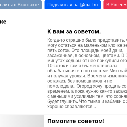
елиться Вконтакте
Поделиться на
@
mail.ru
В Pinteres
же
К вам за советом.
Когда-то страшно было представить, 
могу остаться на маленьком клочке з
пять соток. Это площадь моей дачи,
засаженная, в основном, цветами. В 
минутах ходьбы от неё прикупили ого
10 соток и там я блаженствовала,
обрабатывая его по системе Миттла
и получая урожаи. Времена изменили
осталась без помощников и не
помолодела.. Огород хочу продать со
временем, а пока нужно как-то засаж
с меньшими усилиями тем, что сорня
будет глушить. Что тыква и кабачки с
хорошо справляются...
Помогите советом!