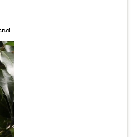
стья!