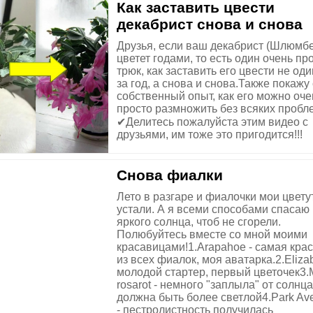
Как заставить цвести
декабрист снова и снова
Друзья, если ваш декабрист (Шлюмбе
цветет годами, то есть один очень пр
трюк, как заставить его цвести не оди
за год, а снова и снова.Также покажу
собственный опыт, как его можно оче
просто размножить без всяких пробл
✔Делитесь пожалуйста этим видео с
друзьями, им тоже это пригодится!!!
Снова фиалки
Лето в разгаре и фиалочки мои цвету
устали. А я всеми способами спасаю 
яркого солнца, чтоб не сгорели.
Полюбуйтесь вместе со мной моими
красавицами!1.Arapahoe - самая кра
из всех фиалок, моя аватарка.2.Elizab
молодой стартер, первый цветочек3.M
rosarot - немного "заплыла" от солнца
должна быть более светлой4.Park Av
- пестролистность получилась