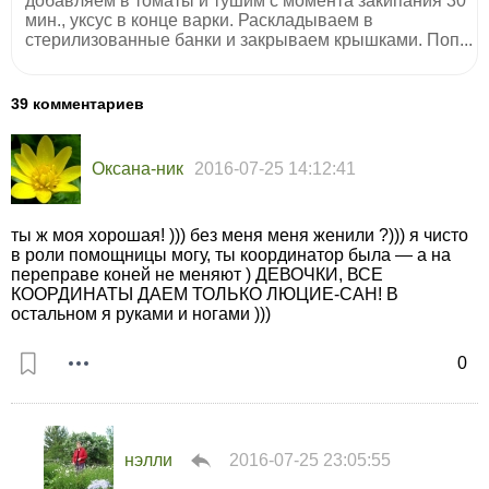
добавляем в томаты и тушим с момента закипания 30
мин., уксус в конце варки. Раскладываем в
стерилизованные банки и закрываем крышками. Поп...
39 комментариев
Оксана-ник
2016-07-25 14:12:41
ты ж моя хорошая! ))) без меня меня женили ?))) я чисто
в роли помощницы могу, ты координатор была — а на
переправе коней не меняют ) ДЕВОЧКИ, ВСЕ
КООРДИНАТЫ ДАЕМ ТОЛЬКО ЛЮЦИЕ-САН! В
остальном я руками и ногами )))
0
нэлли
2016-07-25 23:05:55