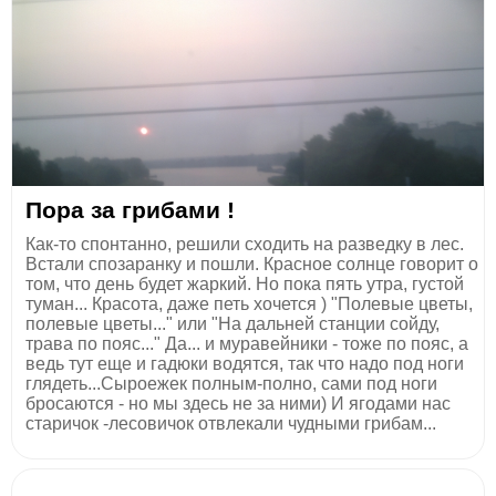
Пора за грибами !
Как-то спонтанно, решили сходить на разведку в лес.
Встали спозаранку и пошли. Красное солнце говорит о
том, что день будет жаркий. Но пока пять утра, густой
туман... Красота, даже петь хочется ) "Полевые цветы,
полевые цветы..." или "На дальней станции сойду,
трава по пояс..." Да... и муравейники - тоже по пояс, а
ведь тут еще и гадюки водятся, так что надо под ноги
глядеть...Сыроежек полным-полно, сами под ноги
бросаются - но мы здесь не за ними) И ягодами нас
старичок -лесовичок отвлекали чудными грибам...