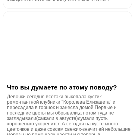
Что вы думаете по этому поводу?
Девочки сегодня всётаки выкопала кустик
ремонтантной клубники "Королева Елизавета" и
пересадила в горшок и занесла домой.Первые и
последние цветы мы обрывали,а потом туда не
заглядывали(сажали в августе)думали пусть
хорошенько укоренится.А сегодня на кусте много
цветочков и даже совсем свежих-значит ей небольшие
морозы не помешали цвести и я теперь в