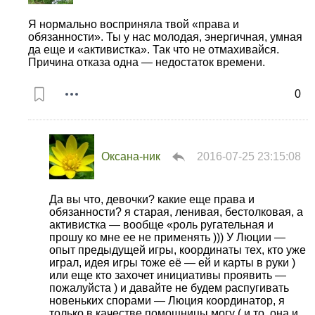
Я нормально восприняла твой «права и
обязанности». Ты у нас молодая, энергичная, умная
да еще и «активистка». Так что не отмахивайся.
Причина отказа одна — недостаток времени.
0
Оксана-ник
2016-07-25 23:15:08
Да вы что, девочки? какие еще права и
обязанности? я старая, ленивая, бестолковая, а
активистка — вообще «роль ругательная и
прошу ко мне ее не применять ))) У Люции —
опыт предыдущей игры, координаты тех, кто уже
играл, идея игры тоже её — ей и карты в руки )
или еще кто захочет инициативы проявить —
пожалуйста ) и давайте не будем распугивать
новеньких спорами — Люция координатор, я
только в качестве помощницы могу ( и то, она и