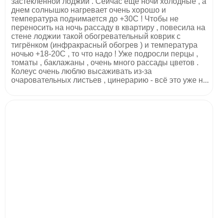
застеклённой лоджии . Сейчас ещё ночи холодные , а
днем солнышко нагревает очень хорошо и
температура поднимается до +30С ! Чтобы не
переносить на ночь рассаду в квартиру , повесила на
стене лоджии такой обогревательный коврик с
тигрёнком (инфракрасный обогрев ) и температура
ночью +18-20С , то что надо ! Уже подросли перцы ,
томаты , баклажаны , очень много рассады цветов .
Колеус очень люблю высаживать из-за
очаровательных листьев , цинерарию - всё это уже н...