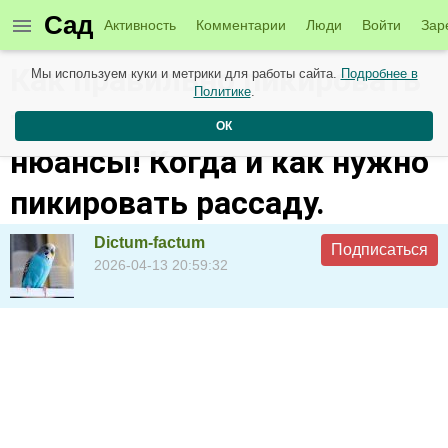
Сад
Активность
Комментарии
Люди
Войти
Зар
Как правильно пикировать
Мы используем куки и метрики для работы сайта.
Подробнее в
Политике
.
томаты - все тонкости и
ОК
нюансы! Когда и как нужно
пикировать рассаду.
Dictum-factum
Подписаться
2026-04-13 20:59:32