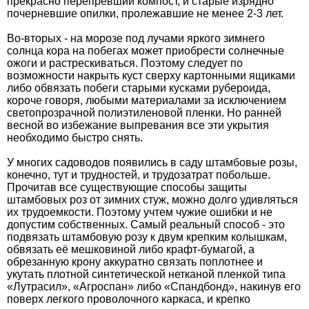
прекрасно перепревший компост, и старые изрядно
почерневшие опилки, пролежавшие не менее 2-3 лет.
Во-вторых - на морозе под лучами яркого зимнего
солнца кора на побегах может приобрести солнечные
ожоги и растрескиваться. Поэтому следует по
возможности накрыть куст сверху картонными ящиками
либо обвязать побеги старыми кусками рубероида,
короче говоря, любыми материалами за исключением
светопрозрачной полиэтиленовой пленки. Но ранней
весной во избежа­ние выпревания все эти укрытия
необходимо быстро снять.
У многих садоводов появились в саду штамбовые розы,
конечно, тут и трудностей, и трудозатрат побольше.
Прочитав все существующие способы защиты
штамбовых роз от зимних стуж, можно долго удивляться
их трудоемкости. Поэтому учтем чужие ошибки и не
допустим собственных. Самый реальный способ - это
подвязать штамбовую розу к двум крепким колышкам,
обвязать её мешковиной либо крафт-бумагой, а
обрезанную крону аккуратно связать поплотнее и
укутать плот­ной синтетической нетканой пленкой типа
«Лутрасил», «Агроспан» либо «Спандбонд», накинув его
поверх легкого проволочного карка­са, и крепко