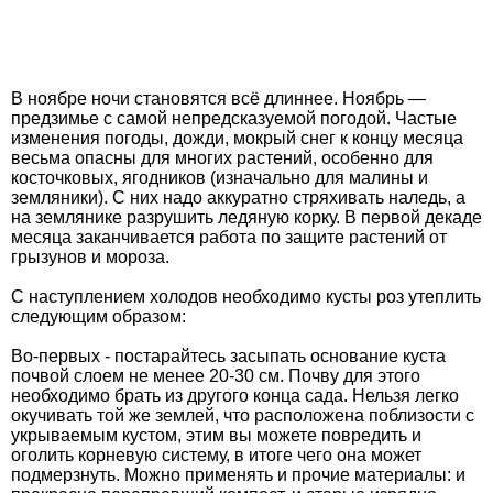
В ноябре ночи становятся всё длиннее. Ноябрь —
предзимье с самой непредсказуемой погодой. Частые
изменения погоды, дожди, мокрый снег к концу месяца
весьма опасны для многих растений, особенно для
косточковых, ягодни­ков (изначально для малины и
земляники). С них надо аккуратно стряхивать наледь, а
на землянике разрушить ледяную корку. В первой декаде
месяца заканчивается работа по защите растений от
грызунов и мороза.
С наступлением холодов необходимо кусты роз утеплить
следующим образом:
Во-первых - постарайтесь засыпать основание куста
почвой слоем не менее 20-30 см. Почву для этого
необходимо брать из другого конца сада. Нельзя легко
окучивать той же землей, что расположена поблизости с
укрываемым кустом, этим вы можете повре­дить и
оголить корневую систему, в итоге чего она может
подмерзнуть. Можно применять и прочие материалы: и