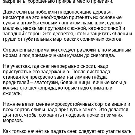
закрепить, хорошенько прикрыв место прививки.
Даже если вы побелили плодоносящие деревья,
несмотря на это необходимо притенять их основные
сучья и штамбы еловым лапником, камышом, сушью
малины, ивовыми прутьями с южной, юго-восточной и
западной сторон. Это делается, чтобы защитить яблони и
груши от губительных мартовских солнечных ожогов.
Отравленные приманки следует разложить по мышиным
норам и под приманочными кучами до снегопада.
На участках, где снег непрерывно сносит, надо
приступать к его задержанию. После листопада
становятся прекрасно заметны зимние гнёзда
вредителей – златогузки, боярышницы, яичные кольца
кольчатого шелкопряда, которые надо снимать и
сжигать.
Нижние ветви менее морозоустойчивых сортов вишни и
всех сортов сливы надо пригнуть к земле. Это делается
для того, чтобы сохранить плодовые почки от зимних
морозов.
Как только начнёт выпадать снег, следует его утаптывать