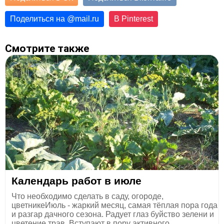
Поделиться на
@
mail.ru
В Pinterest
Смотрите также
Календарь работ в июле
Что необходимо сделать в саду, огороде,
цветникеИюль - жаркий месяц, самая тёплая пора года
и разгар дачного сезона. Радует глаз буйство зелени и
цветение трав. Вступают в пору активного