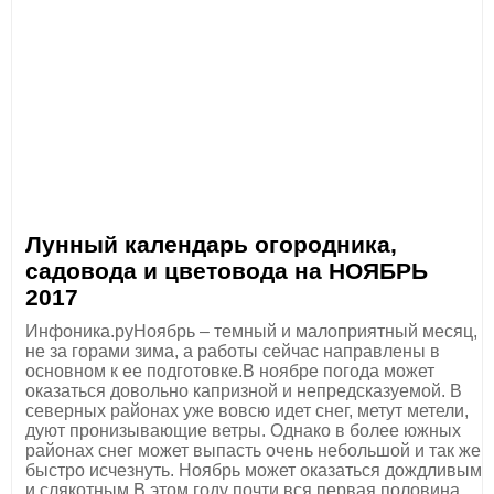
Лунный календарь огородника,
садовода и цветовода на НОЯБРЬ
2017
Инфоника.руНоябрь – темный и малоприятный месяц,
не за горами зима, а работы сейчас направлены в
основном к ее подготовке.В ноябре погода может
оказаться довольно капризной и непредсказуемой. В
северных районах уже вовсю идет снег, метут метели,
дуют пронизывающие ветры. Однако в более южных
районах снег может выпасть очень небольшой и так же
быстро исчезнуть. Ноябрь может оказаться дождливым
и слякотным.В этом году почти вся первая половина