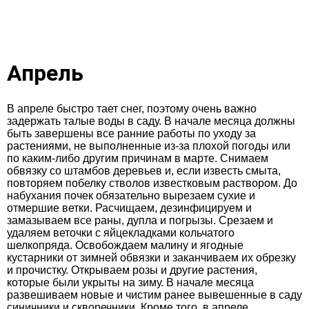
Апрель
В апреле быстро тает снег, поэтому очень важно
задержать талые воды в саду. В начале месяца должны
быть завершены все ранние работы по уходу за
растениями, не выполненные из-за плохой погоды или
по каким-либо другим причинам в марте. Снимаем
обвязку со штамбов деревьев и, если известь смыта,
повторяем побелку стволов известковым раствором. До
набухания почек обязательно вырезаем сухие и
отмершие ветки. Расчищаем, дезинфицируем и
замазываем все раны, дупла и погрызы. Срезаем и
удаляем веточки с яйцекладками кольчатого
шелкопряда. Освобождаем малину и ягодные
кустарники от зимней обвязки и заканчиваем их обрезку
и прочистку. Открываем розы и другие растения,
которые были укрыты на зиму. В начале месяца
развешиваем новые и чистим ранее вывешенные в саду
синичники и скворечники. Кроме того, в апреле