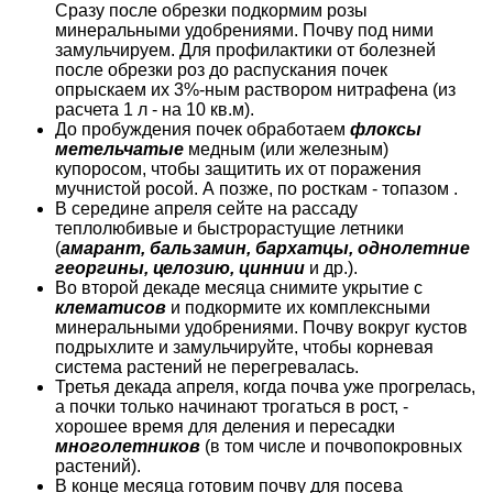
Сразу после обрезки подкормим розы
минеральными удобрениями. Почву под ними
замульчируем. Для профилактики от болезней
после обрезки роз до распускания почек
опрыскаем их 3%-ным раствором нитрафена (из
расчета 1 л - на 10 кв.м).
До пробуждения почек обработаем
флоксы
метельчатые
медным (или железным)
купоросом, чтобы защитить их от поражения
мучнистой росой. А позже, по росткам - топазом .
В середине апреля сейте на рассаду
теплолюбивые и быстрорастущие летники
(
амарант, бальзамин, бархатцы, однолетние
георгины, целозию, циннии
и др.).
Во второй декаде месяца снимите укрытие с
клематисов
и подкормите их комплексными
минеральными удобрениями. Почву вокруг кустов
подрыхлите и замульчи­руйте, чтобы корневая
система растений не перегрева­лась.
Третья декада апреля, когда почва уже прогрелась,
а почки только начинают трогаться в рост, -
хорошее время для деления и пересадки
многолетников
(в том числе и почвопокровных
растений).
В конце месяца готовим почву для посева