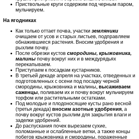
Приствольные круги содержим под черным паром,
мульчируем.
На ягодниках
Как только оттает почва, участки
земляники
очищаем от усов и старых листьев, подправляем
обнажившиеся растения. Вносим удобрения и
рыхлим почву.
После обрезки кустов
смородины, крыжовника,
малины
почву вокруг них и в междурядьях
перекапываем.
Приступаем к посадкам кустарников.
В третьей декаде апреля на участках, отведенных и
подготовленных с осени под посадку черной
смородины, крыжовника и малины
, высаживаем
саженцы
, поливаем их и почву вокруг мульчируем
торфом или растительными остатками.
Под молодые и плодоносящие кусты рано весной
(третья декада)
вносим азотные удобрения
, а
почву вокруг кустов рыхлим для закрытия влаги и
заделки удобрений.
До распускания почек вырезаем сухие,
поломанные и ослабленные ветки, а также концы
побегов крыжовника и смородины, пораженные