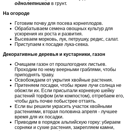
однолетников
в грунт.
На огороде
Готовим почву для посева корнеплодов.
Обрабатываем семена овощных культур для
ускорения их роста и развития.
Высеваем морковь, лук, петрушку, редис, салат.
Приступаем к посадке лука-севка.
Декоративные деревья и кустарники, газон
Очищаем газон от прошлогодних листьев.
Проходим по нему веерными граблями, чтобы
приподнять траву.
Освобождаем от укрытия хвойные растения.
Притеняем посадки, чтобы яркие лучи солнца не
обожгли их. Если присыпали корневую шейку
растений торфом (или компостом), отгребаем его,
чтобы дать почве побыс­трее оттаять.
Если вы решили украсить участок хвойными
растениями, вторая половина апреля - лучшее
время для их посадки.
Приводим в порядок альпийскую горку: убираем
сорняки и сухие растения, закрепляем камни,