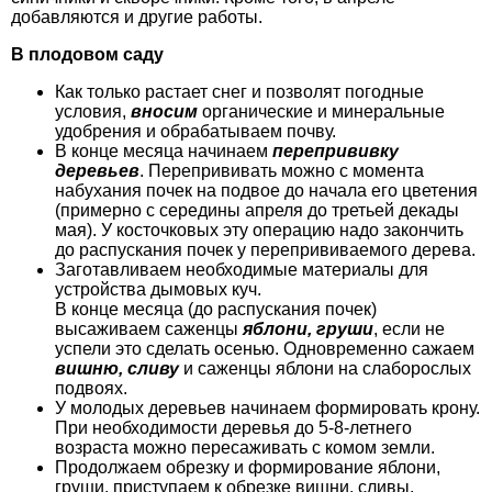
добавляются и другие работы.
В плодовом саду
Как только растает снег и позволят погодные
условия,
вносим
органические и минеральные
удобрения и обрабатываем почву.
В конце месяца начинаем
перепрививку
деревьев
. Перепрививать можно с момента
набухания почек на подвое до начала его цветения
(примерно с середины апреля до третьей декады
мая). У косточковых эту операцию надо закончить
до распускания почек у перепрививаемого дерева.
Заготавливаем необходимые материалы для
устройства дымовых куч.
В конце месяца (до распускания почек)
высаживаем саженцы
яблони, груши
, если не
успели это сделать осенью. Одновременно сажаем
вишню, сливу
и саженцы яблони на слаборослых
подвоях.
У молодых деревьев начинаем формировать крону.
При необходимости деревья до 5-8-летнего
возраста можно пересаживать с комом земли.
Продолжаем обрезку и формирование яблони,
груши, приступаем к обрезке вишни, сливы.