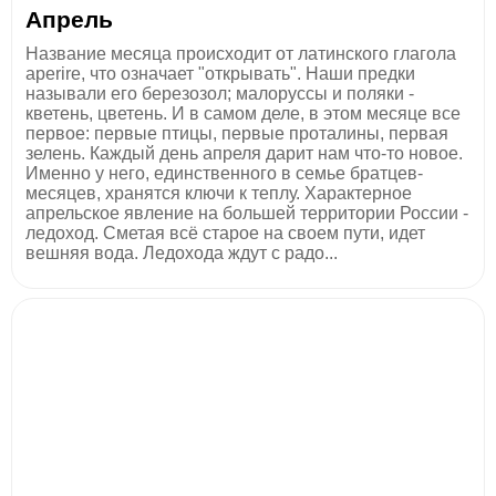
Апрель
Название месяца происходит от латинского глагола
aperire, что означает "открывать". Наши предки
называли его березозол; малоруссы и поляки -
кветень, цветень. И в самом деле, в этом месяце все
первое: первые птицы, первые проталины, первая
зелень. Каждый день апреля дарит нам что-то новое.
Именно у него, единственного в семье братцев-
месяцев, хранятся ключи к теплу. Характерное
апрельское явление на большей территории России -
ледоход. Сметая всё старое на своем пути, идет
вешняя вода. Ледохода ждут с радо...