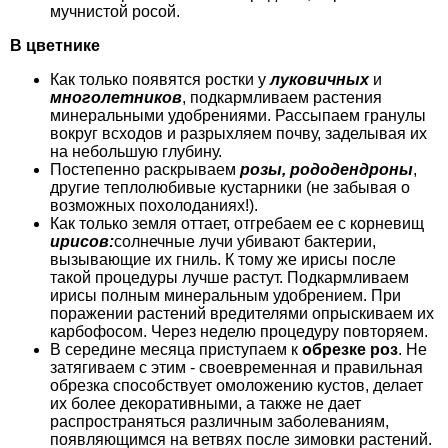
мучнистой росой.
В цветнике
Как только появятся ростки у
луковичных
и
многолетников
, подкармливаем растения
минеральными удобрениями. Рассыпаем гранулы
вокруг всходов и разрыхляем почву, заделывая их
на небольшую глубину.
Постепенно раскрываем
розы, рододендроны
,
другие теплолюбивые кустарники (не забывая о
возможных похолоданиях!).
Как только земля оттает, отгребаем ее с корневищ
ирисов:
солнечные лучи убивают бактерии,
вызывающие их гниль. К тому же ирисы после
такой процедуры лучше растут. Подкармливаем
ирисы полным минеральным удобрением. При
поражении растений вредителями опрыскиваем их
карбофосом. Через неделю процедуру повторяем.
В середине месяца приступаем к
обрезке роз
. Не
затягиваем с этим - своевременная и правильная
обрезка способствует омоложению кустов, делает
их более декоративными, а также не дает
распространяться различным заболеваниям,
появляющимся на ветвях после зимовки растений.