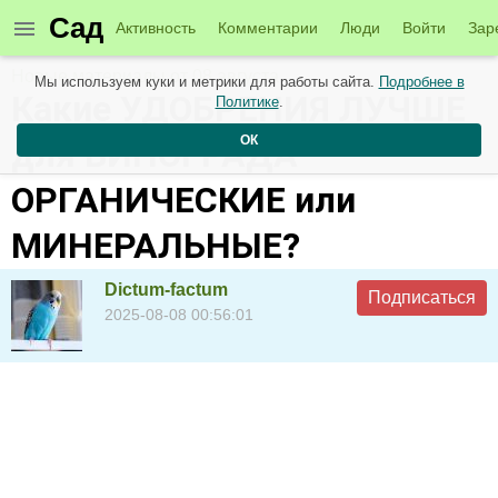
Сад
Активность
Комментарии
Люди
Войти
Зар
Новые материалы от 08 августа
Мы используем куки и метрики для работы сайта.
Подробнее в
Какие УДОБРЕНИЯ ЛУЧШЕ
Политике
.
ОК
для ВИНОГРАДА –
ОРГАНИЧЕСКИЕ или
МИНЕРАЛЬНЫЕ?
Dictum-factum
Подписаться
2025-08-08 00:56:01