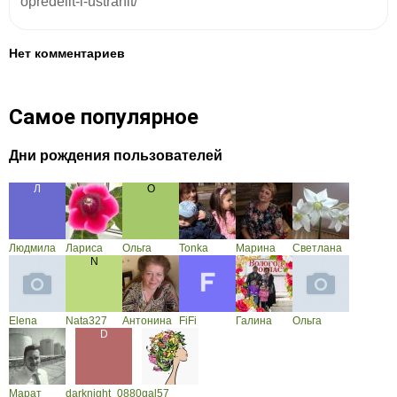
opredelit-i-ustranit/
Нет комментариев
Самое популярное
Дни рождения пользователей
Людмила
Лариса
Ольга
Tonka
Марина
Светлана
Elena
Nata327
Антонина
FiFi
Галина
Ольга
Марат
darknight_0880
gal57