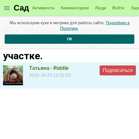
Сад
Активность
Комментарии
Люди
Войти
Зар
Новые темы в сообществе садоводов от 24 октября
Мы используем куки и метрики для работы сайта.
Подробнее в
Вот,люблю гвоздичку
Политике
.
ОК
китайскую.Так радует на
участке.
Татьяна - Riddle
Подписаться
2015-10-23 12:32:23