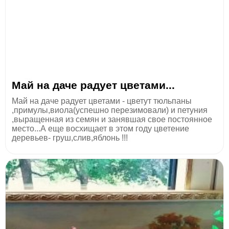
Май на даче радует цветами...
Май на даче радует цветами - цветут тюльпаны
,примулы,виола(успешно перезимовали) и петуния
,выращенная из семян и занявшая свое постоянное
место...А еще восхищает в этом году цветение
деревьев- груш,слив,яблонь !!!