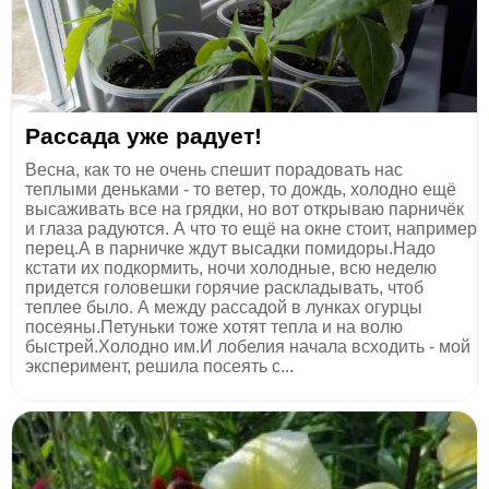
Рассада уже радует!
Весна, как то не очень спешит порадовать нас
теплыми деньками - то ветер, то дождь, холодно ещё
высаживать все на грядки, но вот открываю парничёк
и глаза радуются. А что то ещё на окне стоит, например
перец.А в парничке ждут высадки помидоры.Надо
кстати их подкормить, ночи холодные, всю неделю
придется головешки горячие раскладывать, чтоб
теплее было. А между рассадой в лунках огурцы
посеяны.Петуньки тоже хотят тепла и на волю
быстрей.Холодно им.И лобелия начала всходить - мой
эксперимент, решила посеять с...