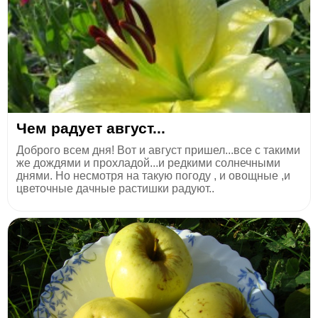
Чем радует август...
Доброго всем дня! Вот и август пришел...все с такими
же дождями и прохладой...и редкими солнечными
днями. Но несмотря на такую погоду , и овощные ,и
цветочные дачные растишки радуют..