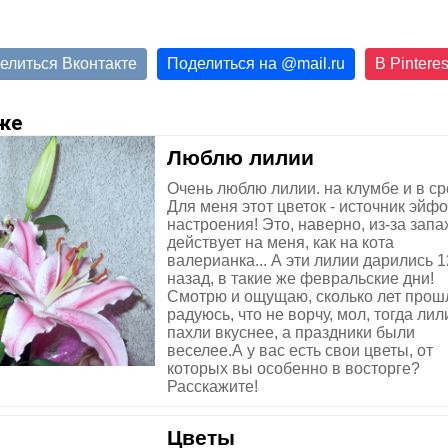
елиться Вконтакте
Поделиться на
@
mail.ru
В Pinteres
же
Люблю лилии
Очень люблю лилии. на клумбе и в ср
Для меня этот цветок - источник эйф
настроения! Это, наверно, из-за запах
действует на меня, как на кота
валерианка... А эти лилии дарились 1
назад, в такие же февральские дни!
Смотрю и ощущаю, сколько лет прош
радуюсь, что не ворчу, мол, тогда лил
пахли вкуснее, а праздники были
веселее.А у вас есть свои цветы, от
которых вы особенно в восторге?
Расскажите!
Цветы