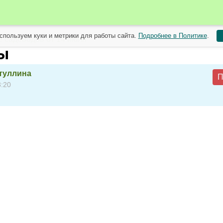
спользуем куки и метрики для работы сайта.
Подробнее в Политике
.
 садоводов от 14 июля
ы
туллина
П
3:20