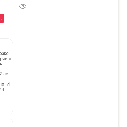
t
езке.
ории и
а -
2 лет
ло. И
ии