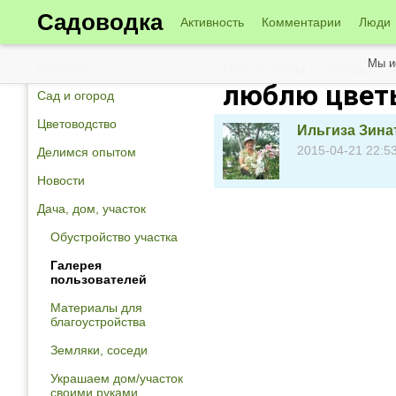
Садоводка
Активность
Комментарии
Люди
Мы и
Конкурсы
Новые темы в сообществе
люблю цвет
Сад и огород
Цветоводство
Ильгиза Зина
2015-04-21 22:5
Делимся опытом
Новости
Дача, дом, участок
Обустройство участка
Галерея
пользователей
Материалы для
благоустройства
Земляки, соседи
Украшаем дом/участок
своими руками