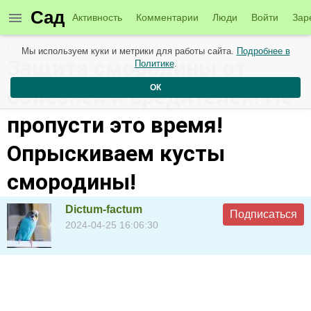
Сад
Активность
Комментарии
Люди
Войти
Зар
Новые материалы от 27 апреля
Мы используем куки и метрики для работы сайта.
Подробнее в
Защита смородины от
Политике
.
ОК
болезней и вредителей! Не
пропусти это время!
Опрыскиваем кусты
смородины!
Dictum-factum
Подписаться
2024-04-25 16:06:30