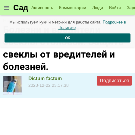
Сад
Активность
Комментарии
Люди
Войти
Зар
Новые материалы от 24 декабря
Мы используем куки и метрики для работы сайта.
Подробнее в
Болезни и вредители
Политике
.
ОК
свеклы столовой. Защита
свеклы от вредителей и
болезней.
Dictum-factum
Подписаться
2023-12-22 23:17:38