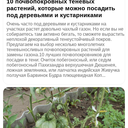
10 почвопокровных теневых
растений, которые можно посадить
под деревьями и кустарниками
Очень часто под деревьями и кустарниками на
участках растет довольно чахлый газон. Но если вы не
собираетесь там активно бегать, то сможете вырастить
неплохой декоративный тенеустойчивый покров.
Предлагаем на выбор несколько многолетних
теневыносливых почвопокровных растений для
замены газона.10 лучших почвопокровников для
посадки в тени: Очиток побегоносный, или седум
побегоносный Пахизандра верхушечная Дюшенея,
ложная земляника, или лапчатка индийская Живучка
ползучая Барвинок Будра плющевидная Коп...