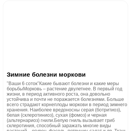
Зимние болезни моркови
"Ваши 6 соток"Какие бывают болезни и какие меры
борьбыМорковь – растение двулетнее. В первый год
жизни, в период активного роста, она довольно
устойчива и почти не поражается болезнями. Больше
всего страдают корнеплоды моркови в период зимнего
хранения. Наиболее вредоносны серая (ботритиоз),
белая (склеротиниоз), сухая (фомоз) и черная
(альтернариоз) гнили.Белую гниль вызывает гриб
склеротиния, способный заражать многие виды
растений – огурец, фасоль, петрушку, салат и др. Ткань