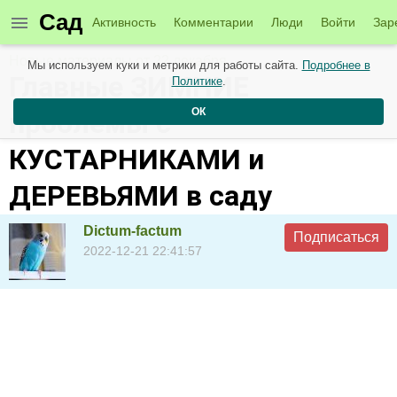
Сад
Активность
Комментарии
Люди
Войти
Зар
Новые материалы от 22 декабря
Мы используем куки и метрики для работы сайта.
Подробнее в
Главные ЗИМНИЕ
Политике
.
ОК
проблемы с
КУСТАРНИКАМИ и
ДЕРЕВЬЯМИ в саду
Dictum-factum
Подписаться
2022-12-21 22:41:57