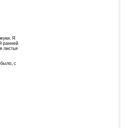
жуки. Я
й ранней
я листья
 было, с