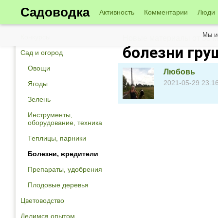
Садоводка
Активность
Комментарии
Люди
Мы и
Конкурсы
Новые материалы от 30 
болезни гру
Сад и огород
Овощи
Любовь
2021-05-29 23:1
Ягоды
Зелень
Инструменты,
оборудование, техника
Теплицы, парники
Болезни, вредители
Препараты, удобрения
Плодовые деревья
Цветоводство
Делимся опытом