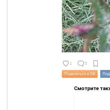
1
3
Поделиться в ОК
Под
Смотрите так