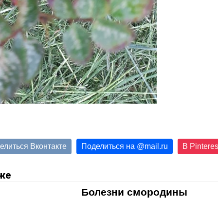
елиться Вконтакте
Поделиться на
@
mail.ru
В Pinteres
же
Болезни смородины