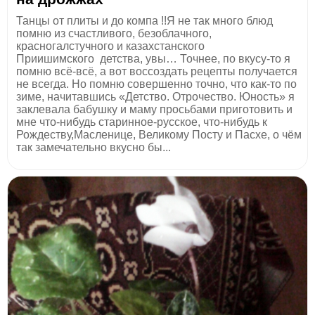
Танцы от плиты и до компа !!Я не так много блюд
помню из счастливого, безоблачного,
красногалстучного и казахстанского
Приишимского детства, увы… Точнее, по вкусу-то я
помню всё-всё, а вот воссоздать рецепты получается
не всегда. Но помню совершенно точно, что как-то по
зиме, начитавшись «Детство. Отрочество. Юность» я
заклевала бабушку и маму просьбами приготовить и
мне что-нибудь старинное-русское, что-нибудь к
Рождеству,Масленице, Великому Посту и Пасхе, о чём
так замечательно вкусно бы...