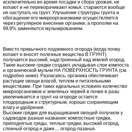
исключительно во время посадки и сбора урожая, не
копают и не переворачивают комья, стараются вообще
не наступать на грунт. Улучшение структуры грунта и
обогащение его микроорганизмами осуществляется
через регулярное внесение органики, а прополки на
99,9% заменяются мульчированием.
Вместо привычного подземного огорода (когда почву
копают и вносят полезные вещества В ГРУНТ)
получается высокий, надстроенный над землей огород.
Такие высокие грядки создают, укладывая слои компоста
и органической мульчи НА ПОВЕРХНОСТЬ ГРУНТА (см.
подробно ниже). Разлагаясь, органика обеспечивает
растущие овощи влагой, теплом и питательными
веществами. При таких идеальных условиях количество
микроорганизмов и земляных червей в почве в разы
увеличивается и грунт на огороде остается
плодородным и структурным, хорошо сохраняющим
влагу и удобрения.
Высокие грядки для выращивания овощей получили у
садоводов разные названия: компостные грядки,
приподнятые гряды, теплые грядки, высокий огород,
слоеный огород и даже… огород-лазанья.