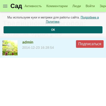
Сад
Активность
Комментарии
Люди
Войти
Зар
Новые темы в сообществе садоводов от 23 декабря
Мы используем куки и метрики для работы сайта.
Подробнее в
Традиционный огород:
Политике
.
ОК
копаем один раз
admin
Подписаться
2014-12-23 16:28:54