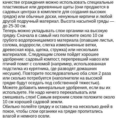
качестве ограждения можно использовать специальные
пластиковые или деревянные щиты (они продаются в
садовых центрах в комплекте для создания высоких
грядок) или обычные доски, ненужные кирпичи и любой
другой подручный материал. Высота насыпной гряды —
до 25-30 см.
Теперь можно укладывать слои органики на высокую
грядку. Сначала в самый низ положите около 10 см
грубого водопроницаемого материала (опавшие листья,
солома, водоросли, слегка измельченные ветки,
древесная кора, щепка, стружка) или нескольких
материалов. Следующим слоем пойдет хорошее
удобрение: садовый компост, перепревший навоз или
птичий помет с соломой (например, использованная
подстилка из курятника, где разводят домашних
несушек). Повторите последовательно оба слоя 2 раза
или сколько потребуется (наполнители на высокой
грядке будут оседать под собственной тяжестью).
Можете добавить минеральные удобрения, если вы их
используете. Не надо ничего перекапывать или
смешивать слои! Самым верхним слоем положите около
10 см хорошей садовой земли.
Обильно полейте грядку и оставьте на несколько дней в
покое, чтобы слои органики на грядке пропитались
влагой и немного осели.