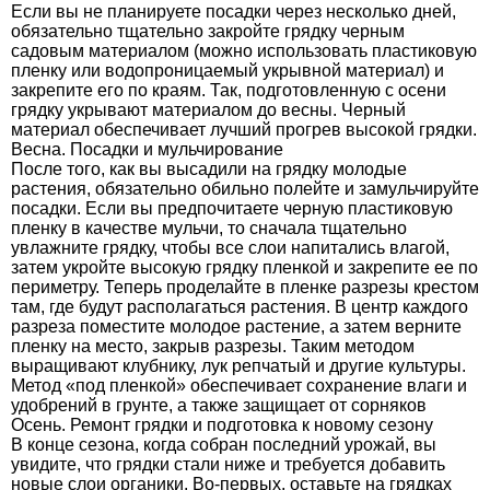
Если вы не планируете посадки через несколько дней,
обязательно тщательно закройте грядку черным
садовым материалом (можно использовать пластиковую
пленку или водопроницаемый укрывной материал) и
закрепите его по краям. Так, подготовленную с осени
грядку укрывают материалом до весны. Черный
материал обеспечивает лучший прогрев высокой грядки.
Весна. Посадки и мульчирование
После того, как вы высадили на грядку молодые
растения, обязательно обильно полейте и замульчируйте
посадки. Если вы предпочитаете черную пластиковую
пленку в качестве мульчи, то сначала тщательно
увлажните грядку, чтобы все слои напитались влагой,
затем укройте высокую грядку пленкой и закрепите ее по
периметру. Теперь проделайте в пленке разрезы крестом
там, где будут располагаться растения. В центр каждого
разреза поместите молодое растение, а затем верните
пленку на место, закрыв разрезы. Таким методом
выращивают клубнику, лук репчатый и другие культуры.
Метод «под пленкой» обеспечивает сохранение влаги и
удобрений в грунте, а также защищает от сорняков
Осень. Ремонт грядки и подготовка к новому сезону
В конце сезона, когда собран последний урожай, вы
увидите, что грядки стали ниже и требуется добавить
новые слои органики. Во-первых, оставьте на грядках