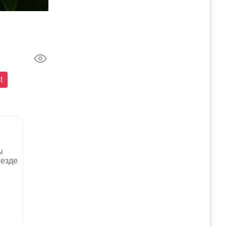
t
ы
везде