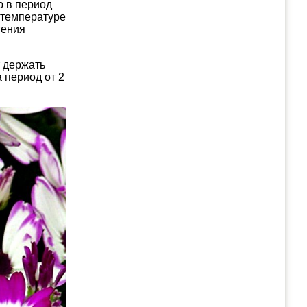
ю в период
и температуре
тения
т держать
 период от 2