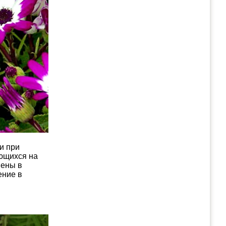
и при
ающихся на
шены в
ение в