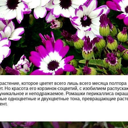
растение, которое цветет всего лишь всего месяца полтора 
т. Но красота его корзинок-соцветий, с изобилием распуск
е уникальное и неподражаемое. Ромашки перикаллиса окра
ные одноцветные и двухцветные тона, превращающие раст
ент.