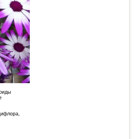
бриды
е
дифлора,