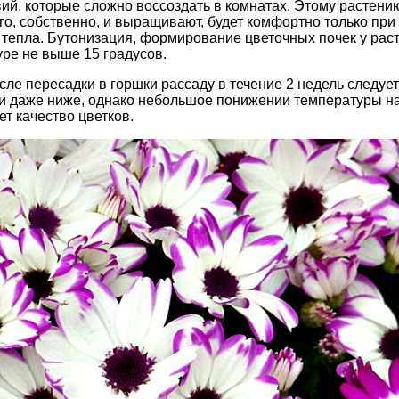
ий, которые сложно воссоздать в комнатах. Этому растени
его, собственно, и выращивают, будет комфортно только пр
 тепла. Бутонизация, формирование цветочных почек у рас
ре не выше 15 градусов.
осле пересадки в горшки рассаду в течение 2 недель следуе
 и даже ниже, однако небольшое понижении температуры на
т качество цветков.