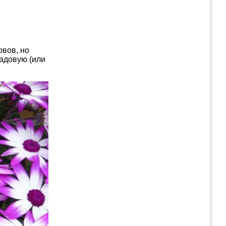
овов, но
садовую (или