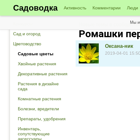
Садоводка
Активность
Комментарии
Люди
Мы и
Конкурсы
Новые темы в сообществе
Ромашки пе
Сад и огород
Цветоводство
Оксана-ник
2019-04-01 15:5
Садовые цветы
Хвойные растения
Декоративные растения
Растения в дизайне
сада
Комнатные растения
Болезни, вредители
Препараты, удобрения
Инвентарь,
сопутствующие
аксессуары