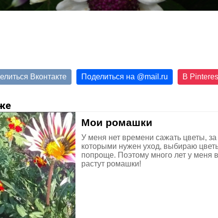
елиться Вконтакте
Поделиться на
@
mail.ru
В Pinteres
же
Мои ромашки
У меня нет времени сажать цветы, за
которыми нужен уход, выбираю цвет
попроще. Поэтому много лет у меня 
растут ромашки!