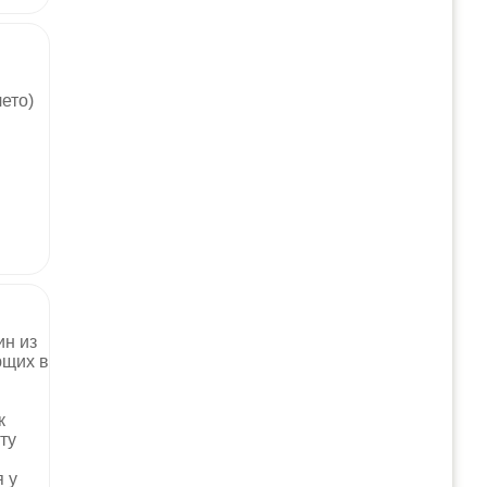
ето)
ин из
ющих в
к
ту
я у